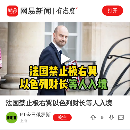
打开
Play
00:00
00:16
En
法国禁止极右翼以色列财长等人入境
fu
RT今日俄罗斯
关注
5
上海