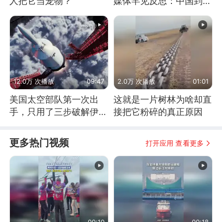
人把它当宠物？
媒体罕见反思：中国到底
是不是在"拆台"
12.0万 次播放
09:47
2.0万 次播放
01:01
美国太空部队第一次出
这就是一片树林为啥却直
手，只用了三步破解伊朗
接把它粉碎的真正原因
防空
更多热门视频
打开应用 查看更多
00:10
00:18