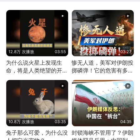
12.8万 次播放
03:55
03:27
为什么说火星上发现生
惨无人道，美军对伊朗投
命，将是人类绝望的开
掷磷弹！它的危害有多
始？
大？
10.8万 次播放
03:35
04:35
兔子那么可爱，为什么没
封锁海峡不管用了？伊朗