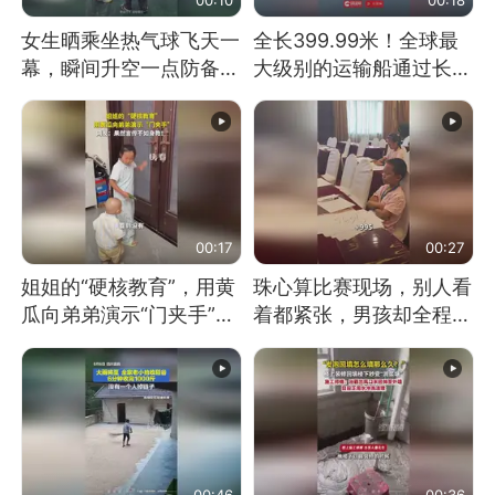
女生晒乘坐热气球飞天一
全长399.99米！全球最
幕，瞬间升空一点防备都
大级别的运输船通过长江
没有
大桥这一幕，太震撼了！
00:17
00:27
姐姐的“硬核教育”，用黄
珠心算比赛现场，别人看
瓜向弟弟演示“门夹手”，
着都紧张，男孩却全程气
网友：果然言传不如身
定神闲、从容作答，最终
教！
拿下冠军。网友：这淡定
的样子，一看就是有实
力！（人民日报）
00:46
00:36