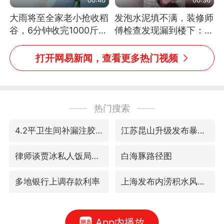
大雨将至全家老小抢收稻
发泡水泥填不满，装修师
谷，6分钟收完1000斤，
傅检查发现漏到楼下：出
没有一个人掉链子
风口未延伸到外墙
打开网易新闻，查看更多热门视频
热门搜索
4.2平卫生间补漏注胶花1.55万
江苏昆山升级发布暴雨红警
律师谈贾冰私人饭局被偷拍
白海豚路径图
多地银行上调存款利率
上海发布内涝积水风险提示
App内播放