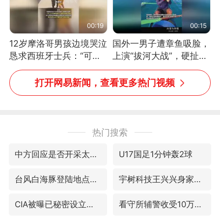
00:19
00:15
12岁摩洛哥男孩边境哭泣
国外一男子遭章鱼吸脸，
恳求西班牙士兵：“可不
上演“拔河大战”，硬扯加
可以不要把我遣返回国”
铁棒敲打方才挣脱
打开网易新闻，查看更多热门视频
热门搜索
中方回应是否开采太平洋海底稀土资源
U17国足1分钟轰2球
台风白海豚登陆地点更新
宇树科技王兴兴身家有望超200亿元
CIA被曝已秘密设立古巴工作组
看守所辅警收受10万获刑1年