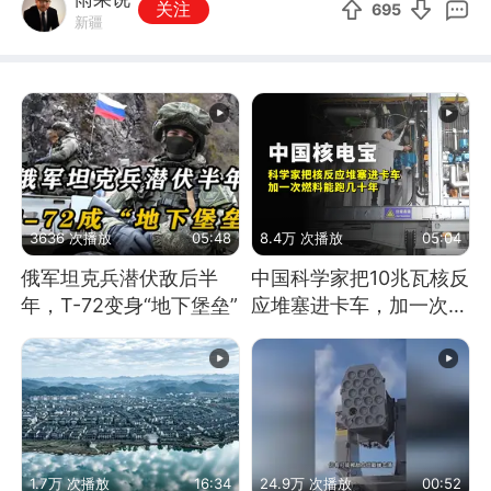
关注
695
新疆
3636 次播放
05:48
8.4万 次播放
05:04
俄军坦克兵潜伏敌后半
中国科学家把10兆瓦核反
年，T-72变身“地下堡垒”
应堆塞进卡车，加一次燃
料能跑几十年
1.7万 次播放
16:34
24.9万 次播放
00:52