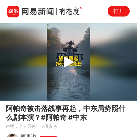
打开
Play
00:00
02:53
En
阿帕奇被击落战事再起，中东局势照什
fu
么剧本演？#阿帕奇 #中东
声明：个人原创，仅供参考
雨果说