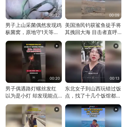
00:22
00:09
男子上山采菌偶然发现鸡
美国渔民钓获鲨鱼徒手将
枞菌窝，原地守1天等它
其拽回大海 目击者直呼
长大：挖了140多朵
震惊 （视频来源：参考
消息）
00:20
00:13
男子偶遇路灯螺丝发红
东北女子到山西玩错过饭
以为是小灯 却发现能点
点，找了十几个饭馆都没
燃香烟 当事人：已报警
开门：午休到几点
处理