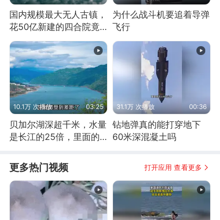
国内规模最大无人古镇，
为什么战斗机要追着导弹
花50亿新建的四合院竟
飞行
没人住，发生了啥
10.1万 次播放
03:25
31.1万 次播放
00:36
贝加尔湖深超千米，水量
钻地弹真的能打穿地下
是长江的25倍，里面的
60米深混凝土吗
鱼究竟有多大？
更多热门视频
打开应用 查看更多