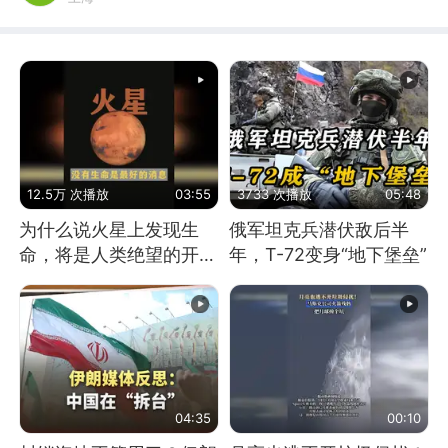
12.5万 次播放
03:55
3733 次播放
05:48
为什么说火星上发现生
俄军坦克兵潜伏敌后半
命，将是人类绝望的开
年，T-72变身“地下堡垒”
始？
04:35
00:10