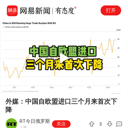
打开
Play
00:00
00:16
En
外媒：中国自欧盟进口三个月来首次下
fu
降
RT今日俄罗斯
关注
2
上海