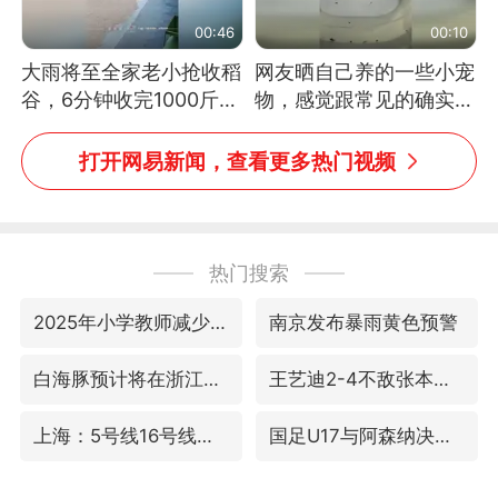
00:46
00:10
大雨将至全家老小抢收稻
网友晒自己养的一些小宠
谷，6分钟收完1000斤，
物，感觉跟常见的确实有
没有一个人掉链子
些不一样
打开网易新闻，查看更多热门视频
热门搜索
2025年小学教师减少13.19万
南京发布暴雨黄色预警
白海豚预计将在浙江苍南到三门一带登陆
王艺迪2-4不敌张本美和止步4强
上海：5号线16号线浦江线全线停运
国足U17与阿森纳决赛取消 并列冠军