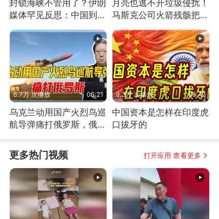
封锁海峡不管用了？伊朗
月亮也逃不开垃圾侵扰！
媒体罕见反思：中国到底
马斯克公司火箭残骸把月
是不是在"拆台"
球撞个坑
6.7万 次播放
06:21
9.3万 次播放
06:42
乌克兰动用国产火烈鸟巡
中国资本是怎样在印度虎
航导弹痛打俄罗斯，俄军
口拔牙的
为什么没能拦截？
更多热门视频
打开应用 查看更多