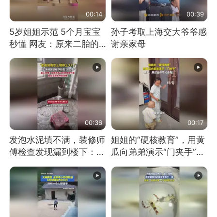
00:14
00:39
5岁姐姐示范 5个月宝宝
孙子考取上海交大爷爷感
秒懂 网友：原来二胎的
谢亲家母
快乐长这样
00:36
00:17
发泡水泥填不满，装修师
姐姐的“硬核教育”，用黄
傅检查发现漏到楼下：出
瓜向弟弟演示“门夹手”，
风口未延伸到外墙
网友：果然言传不如身
教！