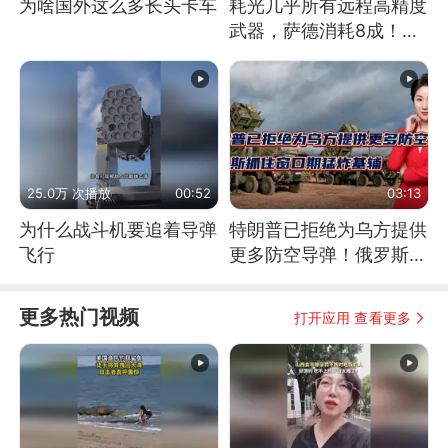
为啥国外这么多长头卡车
耗光几乎所有远程高精度
武器，萨德消耗8成！美
国还敢嘲笑俄军吗
25.0万 次播放
00:52
03:13
为什么战斗机要追着导弹
特朗普已拒绝为乌方提供
飞行
更多防空导弹！俄罗斯抓
住窗口期猛炸基辅
更多热门视频
打开应用 查看更多