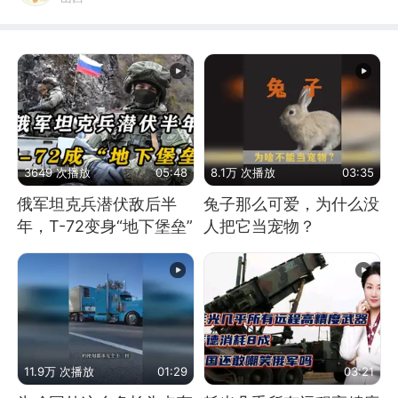
3649 次播放
05:48
8.1万 次播放
03:35
俄军坦克兵潜伏敌后半
兔子那么可爱，为什么没
年，T-72变身“地下堡垒”
人把它当宠物？
11.9万 次播放
01:29
03:21