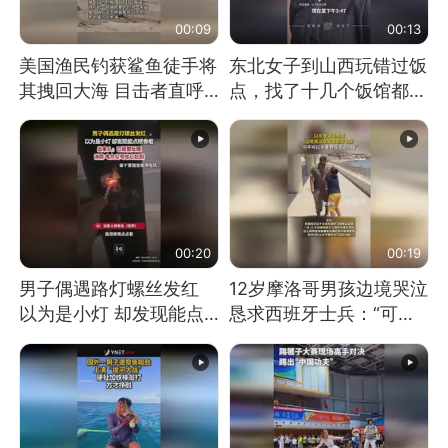
00:09
00:13
美国渔民钓获鲨鱼徒手将
东北女子到山西玩错过饭
其拽回大海 目击者直呼
点，找了十几个饭馆都没
震惊 （视频来源：参考
开门：午休到几点
消息）
00:20
00:19
男子偶遇路灯螺丝发红
12岁摩洛哥男孩边境哭泣
以为是小灯 却发现能点
恳求西班牙士兵：“可不
燃香烟 当事人：已报警
可以不要把我遣返回国”
处理