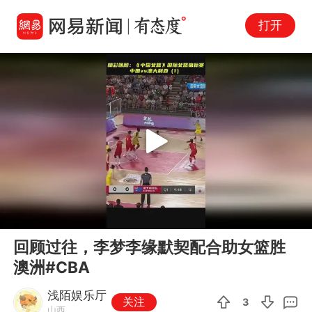
打开
Play
00:00
00:59
En
回顾过往，李梦李缘默契配合助女篮胜
fu
澳洲#CBA
浅陌娱乐厅
关注
3
山西