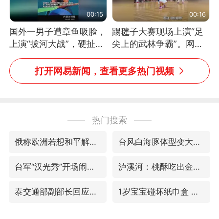
00:15
00:16
国外一男子遭章鱼吸脸，
踢毽子大赛现场上演“足
上演“拔河大战”，硬扯加
尖上的武林争霸”。网
铁棒敲打方才挣脱
友：这哪是踢毽子，分明
是武侠片现场！#睡个好
打开网易新闻，查看更多热门视频
觉
热门搜索
俄称欧洲若想和平解决冲突应停止援乌
台风白海豚体型变大近似13个浙江面积
台军“汉光秀”开场闹剧多
泸溪河：桃酥吃出金属牙冠视频不实
泰交通部副部长回应中国人遭歧视手势
1岁宝宝碰坏纸巾盒 宝妈被索赔924元