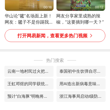
00:16
00:12
华山论“毽”名场面上新！
网友分享家里成熟的辣
网友：毽子不是你踢我
椒，“这要摘到哪一天？”
捡，我踢你捡吗
打开网易新闻，查看更多热门视频
热门搜索
云南一地村民过火把节意外灼伤16人
泰国初中生饮弹自尽前开了26枪
王虹邓煜的同学获统计学界诺贝尔奖
用AI造出新病毒意味着什么
预计“白海豚”明晚将在浙江舟山到福建福鼎一带沿海登陆
浙江海事局启动Ⅰ级防台应急响应