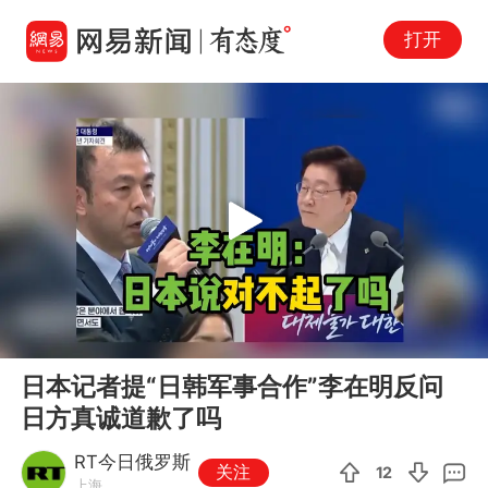
打开
Play
00:00
01:33
En
日本记者提“日韩军事合作”李在明反问
fu
日方真诚道歉了吗
RT今日俄罗斯
关注
12
上海