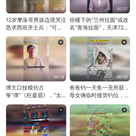
00:19
00:37
12岁摩洛哥男孩边境哭泣
你楼下的“兰州拉面”或改
恳求西班牙士兵：“可不
名“青海拉面”，天津72家
可以不要把我遣返回国”
面馆已集体更换招牌
00:14
00:42
博主口技模仿古
爸爸钓一天鱼一无所获，
筝“弹”《枉凝眉》，“太
母女俩临时接管钓位，用
像了～你是吃古筝长大的
玩具鱼竿钓上大鱼
吗？”“或将成为首位考级
不带古筝的选手。”（来
源：新华每日电讯）