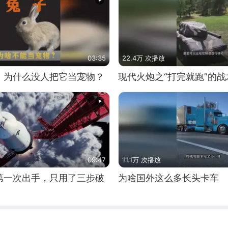
03:35
22.4万 次播放
，为什么没人把它当宠物？
现代火炮之“打完就跑”的战
09:47
11.1万 次播放
第一次出手，只用了三步破
为啥国外这么多长头卡车