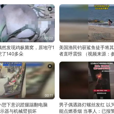
00:22
偶然发现鸡枞菌窝，原地守1
美国渔民钓获鲨鱼徒手将其
了140多朵
者直呼震惊 （视频来源：
00:11
小憩下意识蹬腿踹翻电脑
男子偶遇路灯螺丝发红 以
显示器与机械臂损坏
能点燃香烟 当事人：已报