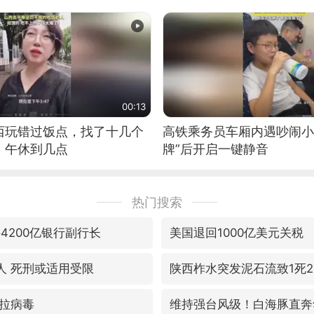
00:13
西玩错过饭点，找了十几个
高铁乘务员车厢内遇吵闹小
：午休到几点
牌”后开启一键静音
热门搜索
4200亿银行副行长
美国退回1000亿美元关税
人 死刑或适用受限
陕西柞水突发泥石流致1死
拉病毒
维持强台风级！白海豚直奔