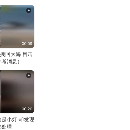
00:09
拽回大海 目击
参考消息）
00:20
为是小灯 却发现
警处理