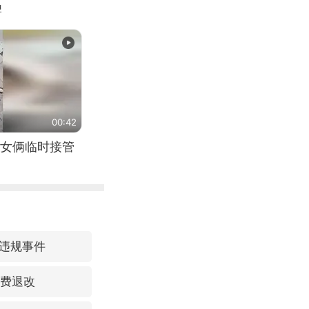
牌
00:42
女俩临时接管
违规事件
免费退改