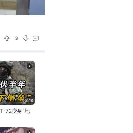
00:22
Enter
fullscreen
3
05:48
-72变身“地