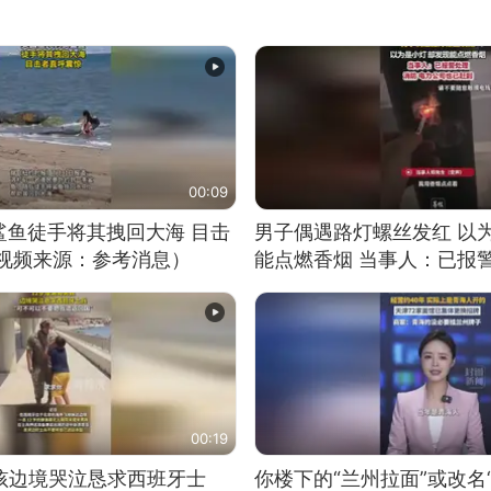
00:09
鲨鱼徒手将其拽回大海 目击
男子偶遇路灯螺丝发红 以
（视频来源：参考消息）
能点燃香烟 当事人：已报
00:19
男孩边境哭泣恳求西班牙士
你楼下的“兰州拉面”或改名