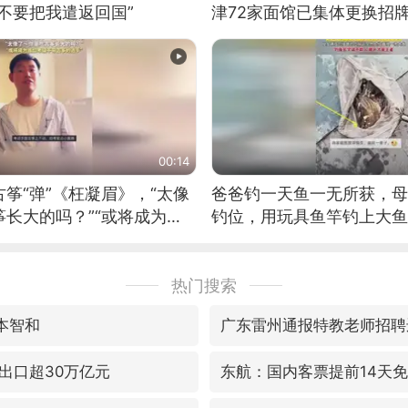
不要把我遣返回国”
津72家面馆已集体更换招
00:14
筝“弹”《枉凝眉》，“太像
爸爸钓一天鱼一无所获，母
长大的吗？”“或将成为首
钓位，用玩具鱼竿钓上大鱼
筝的选手。”（来源：新华每
热门搜索
本智和
广东雷州通报特教老师招聘
出口超30万亿元
东航：国内客票提前14天