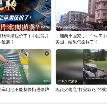
04:09
9198 次播放
拒绝苹果压价了！中国芯片
非洲两个国家，一个学习中
的逆袭？
美国，结果怎么样了？
01:29
22.6万 次播放
动车电池不能整块扔进熔炉
现代火炮之“打完就跑”的战