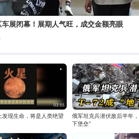
区车展闭幕！展期人气旺，成交金额亮眼
报
03:55
3675 次播放
上发现生命，将是人类绝望
俄军坦克兵潜伏敌后半年，T
下堡垒”