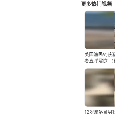
更多热门视频
美国渔民钓获
者直呼震惊 
12岁摩洛哥