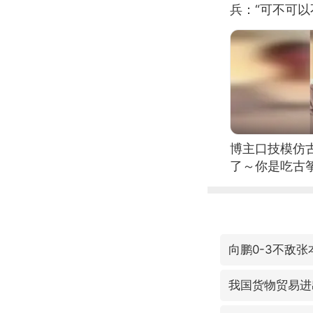
兵：“可不可以
博主口技模仿古
了～你是吃古筝
位考级不带古
日电讯）
向鹏0-3不敌张
我国货物贸易进