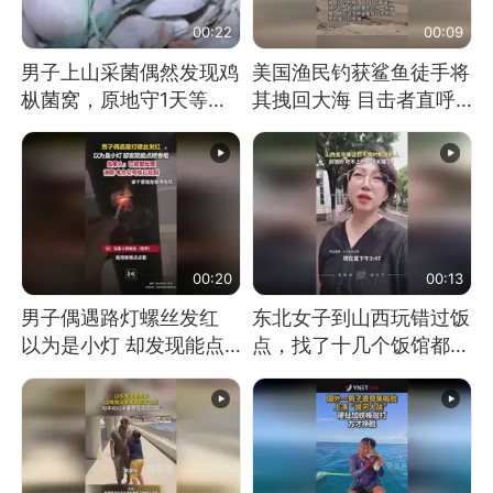
00:22
00:09
男子上山采菌偶然发现鸡
美国渔民钓获鲨鱼徒手将
枞菌窝，原地守1天等它
其拽回大海 目击者直呼
长大：挖了140多朵
震惊 （视频来源：参考
消息）
00:20
00:13
男子偶遇路灯螺丝发红
东北女子到山西玩错过饭
以为是小灯 却发现能点
点，找了十几个饭馆都没
燃香烟 当事人：已报警
开门：午休到几点
处理