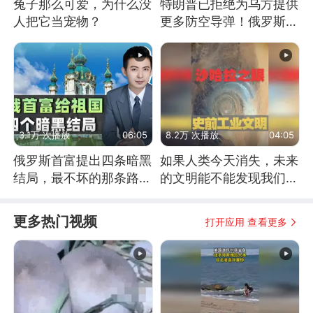
兔子那么可爱，为什么没
特朗普已拒绝为乌方提供
人把它当宠物？
更多防空导弹！俄罗斯抓
住窗口期猛炸基辅
3.1万 次播放
06:05
8.2万 次播放
04:05
俄罗斯首富提出四条暗黑
如果人类今天消失，未来
结局，最不坏的那条路是
的文明能不能发现我们存
通向东方
在过？
更多热门视频
打开应用 查看更多