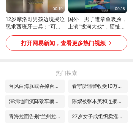
00:19
00:15
12岁摩洛哥男孩边境哭泣
国外一男子遭章鱼吸脸，
恳求西班牙士兵：“可不
上演“拔河大战”，硬扯加
可以不要把我遣返回国”
铁棒敲打方才挣脱
打开网易新闻，查看更多热门视频
热门搜索
台风白海豚或吞掉台风鲸鱼
看守所辅警收受10万获刑1年
深圳地面沉降致车辆损坏系谣言
陈熠被张本美和连扳三局逆转
青海拉面告别“兰州拉面”
27岁女子成组织卖淫集团主犯被通缉