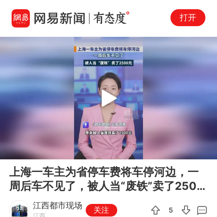
打开
Play
00:00
00:29
En
上海一车主为省停车费将车停河边，一
fu
周后车不见了，被人当“废铁”卖了2500
元
江西都市现场
关注
5
江西