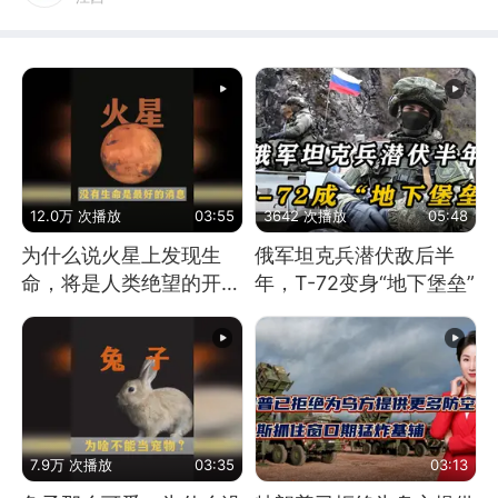
12.0万 次播放
03:55
3642 次播放
05:48
为什么说火星上发现生
俄军坦克兵潜伏敌后半
命，将是人类绝望的开
年，T-72变身“地下堡垒”
始？
7.9万 次播放
03:35
03:13