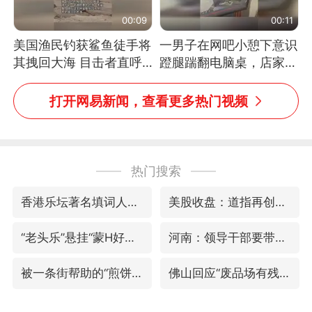
00:09
00:11
美国渔民钓获鲨鱼徒手将
一男子在网吧小憩下意识
其拽回大海 目击者直呼
蹬腿踹翻电脑桌，店家3
震惊 （视频来源：参考
台显示器与机械臂损坏
消息）
打开网易新闻，查看更多热门视频
热门搜索
香港乐坛著名填词人黎彼得去世
美股收盘：道指再创历史新高
“老头乐”悬挂“蒙H好几个8”上路
河南：领导干部要带头休假
被一条街帮助的“煎饼叔叔”去世
佛山回应“废品场有残障务工人员”