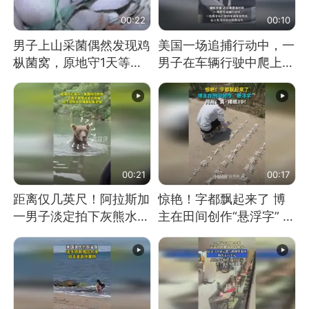
00:22
00:10
男子上山采菌偶然发现鸡
美国一场追捕行动中，一
枞菌窝，原地守1天等它
男子在车辆行驶中爬上车
长大：挖了140多朵
顶跳舞。（新京报）
00:21
00:17
距离仅几英尺！阿拉斯加
惊艳！字都飘起来了 博
一男子淡定拍下灰熊水中
主在田间创作“悬浮字” 网
捕食鲑鱼全程
友：真·裸眼3D！