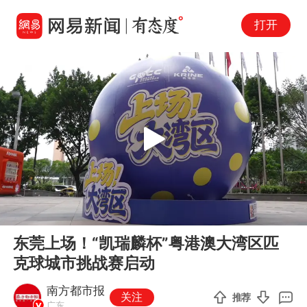
打开
Play
00:00
02:15
En
东莞上场！“凯瑞麟杯”粤港澳大湾区匹
fu
克球城市挑战赛启动
南方都市报
关注
推荐
广东