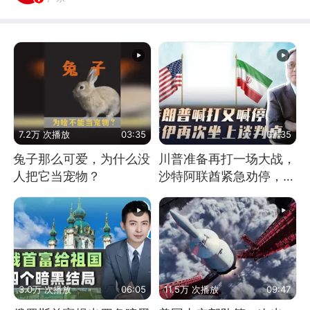
7.2万 次播放
03:35
07:35
兔子那么可爱，为什么没
川普准备再打一场大战，
人把它当宠物？
沙特阿联酋紧急劝停，美
伊开启新一轮谈判
3.0万 次播放
06:05
11.5万 次播放
09:47