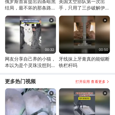
俄罗斯首富提出四条暗黑
美国太空部队第一次出
结局，最不坏的那条路是
手，只用了三步破解伊朗
通向东方
防空
00:32
00:50
网友分享自己养的小猫，
牙线抹上牙膏真的能锯断
本以为是个灵珠没想到是
铁栏杆吗
魔丸
更多热门视频
打开应用 查看更多