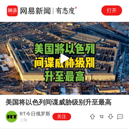
打开
Play
00:00
00:16
En
美国将以色列间谍威胁级别升至最高
fu
RT今日俄罗斯
关注
12
上海