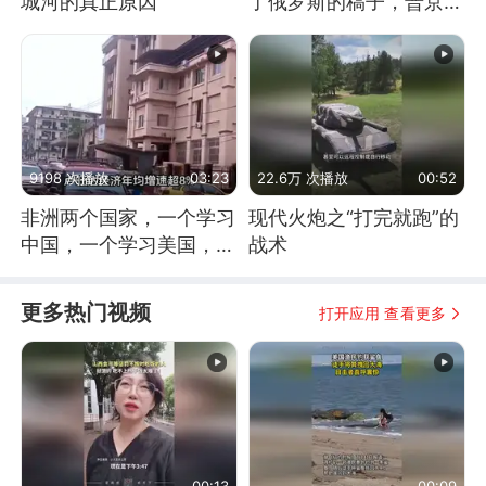
城河的真正原因
了俄罗斯的稿子，普京说
战胜自己就是胜利
9198 次播放
03:23
22.6万 次播放
00:52
非洲两个国家，一个学习
现代火炮之“打完就跑”的
中国，一个学习美国，结
战术
果怎么样了？
更多热门视频
打开应用 查看更多
00:13
00:09