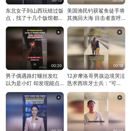
东北女子到山西玩错过饭
美国渔民钓获鲨鱼徒手将
点，找了十几个饭馆都没
其拽回大海 目击者直呼
开门：午休到几点
震惊 （视频来源：参考
消息）
00:20
00:19
男子偶遇路灯螺丝发红
12岁摩洛哥男孩边境哭泣
以为是小灯 却发现能点
恳求西班牙士兵：“可不
燃香烟 当事人：已报警
可以不要把我遣返回国”
处理
00:37
00:14