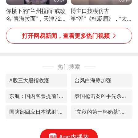
你楼下的“兰州拉面”或改
博主口技模仿古
名“青海拉面”，天津72家
筝“弹”《枉凝眉》，“太
面馆已集体更换招牌
像了～你是吃古筝长大的
吗？”“或将成为首位考级
打开网易新闻，查看更多热门视频
不带古筝的选手。”（来
源：新华每日电讯）
热门搜索
A股三大股指收涨
台风白海豚加强
东航：国内客票提前14天免费退改
泰国枪击案凶手先杀祖父母后行凶
国防部回应日本试射“战斧”导弹
“立秋的第一杯奶茶”又爆单了
App内播放