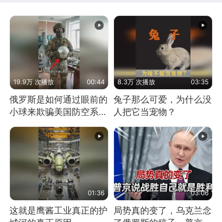
19.9万 次播放
00:44
8.3万 次播放
03:35
俄罗斯是如何通过眼前的
兔子那么可爱，为什么没
小球来欺骗美国防空系统
人把它当宠物？
的
01:36
03:06
这就是鹰酱工业真正的护
局势真的变了，乌克兰念