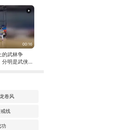
（来源：新华每
00:16
上的武林争
，分明是武侠片
龙卷风
警戒线
成功