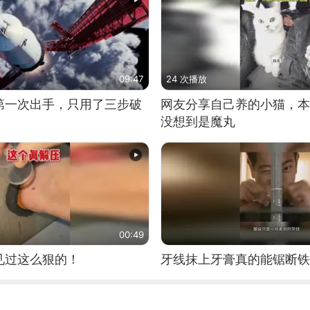
09:47
24 次播放
第一次出手，只用了三步破
网友分享自己养的小猫，本
没想到是魔丸
00:49
见过这么狠的！
牙线抹上牙膏真的能锯断铁