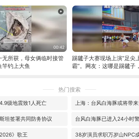
位考级不带古筝的选手。”
日电讯）
00:42
一无所获，母女俩临时接管
踢毽子大赛现场上演“足尖
鱼竿钓上大鱼
霸”。网友：这哪是踢毽子
现场！#睡个好觉
热门搜索
.9级地震致1人死亡
上海：台风白海豚或将带来
斯坦签署共同防务协议
台风白海豚已进入24小时
026》歌王
38岁演员求职万岁山NPC