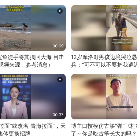
00:09
鲨鱼徒手将其拽回大海 目击
12岁摩洛哥男孩边境哭泣
（视频来源：参考消息）
兵：“可不可以不要把我遣返
00:37
拉面”或改名“青海拉面”，天
博主口技模仿古筝“弹”《枉
集体更换招牌
了～你是吃古筝长大的吗？