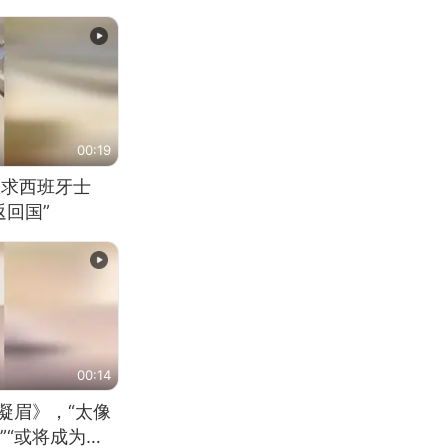
00:19
恳求西班牙士
回国”
00:14
凝眉》，“太像
”“或将成为首