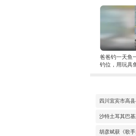
爸爸钓一天鱼
钓位，用玩具
四川宜宾市高县4
沙特土耳其巴基
胡彦斌获《歌手2