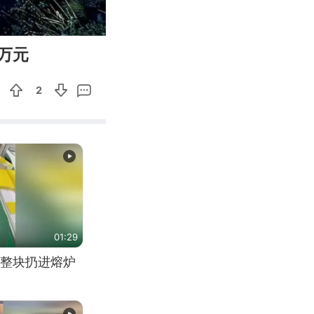
01:08
Enter
万元
fullscreen
2
01:29
整块扔进熔炉