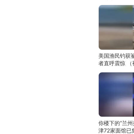
美国渔民钓获
者直呼震惊 
你楼下的“兰州
津72家面馆已