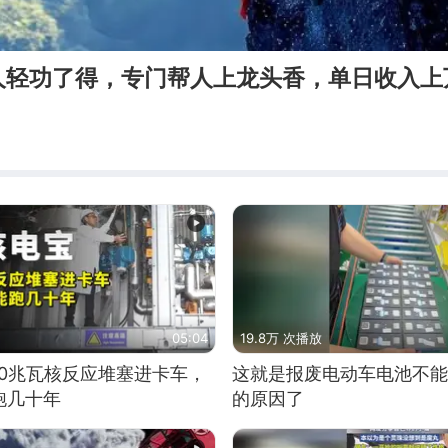
人轻功了得，专门帮人上龙头香，单日收入上
05:04
19.8万 次播放
10兆瓦核反应堆塞进卡车，
这就是报废电动车电池不能
跑几十年
的原因了