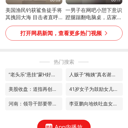
美国渔民钓获鲨鱼徒手将
一男子在网吧小憩下意识
其拽回大海 目击者直呼
蹬腿踹翻电脑桌，店家3
震惊 （视频来源：参考
台显示器与机械臂损坏
消息）
打开网易新闻，查看更多热门视频
热门搜索
“老头乐”悬挂“蒙H好几个8”上路
人贩子“梅姨”真名谢家梅
美股收盘：道指再创历史新高
41岁女子为鼓励女儿考上985研究生
河南：领导干部要带头休假
李亚鹏向地铁吐血女孩捐99999元
App内播放