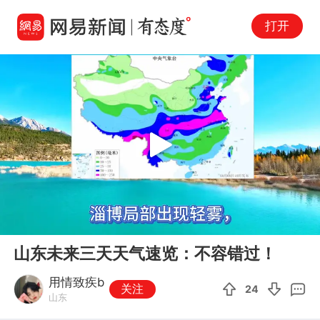
打开
Play
00:00
02:37
En
山东未来三天天气速览：不容错过！
fu
用情致疾b
关注
24
山东