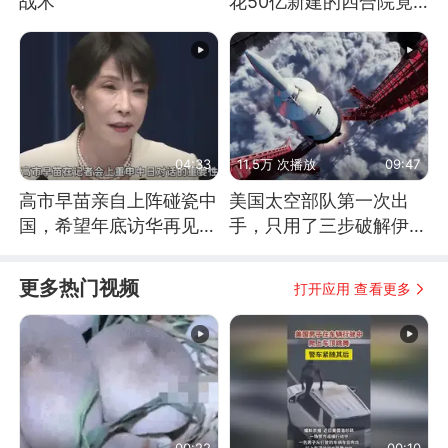
战术
花50亿新建的四合院竟
没人住，发生了啥
04:33
11.5万 次播放
09:47
高市早苗亲自上阵碰瓷中
美国太空部队第一次出
国，希望年底访华再见中
手，只用了三步破解伊朗
方一面
防空
更多热门视频
打开应用 查看更多
00:22
00:10