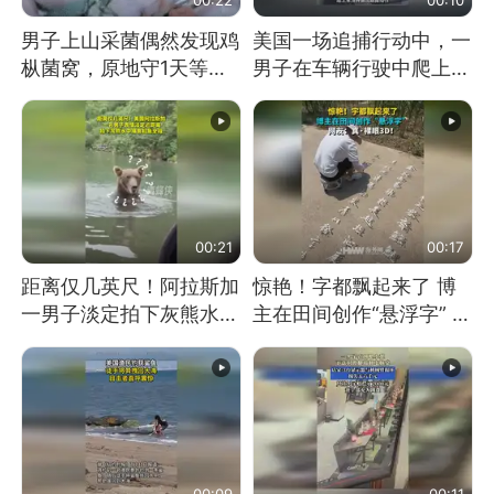
男子上山采菌偶然发现鸡
美国一场追捕行动中，一
枞菌窝，原地守1天等它
男子在车辆行驶中爬上车
长大：挖了140多朵
顶跳舞。（新京报）
00:21
00:17
距离仅几英尺！阿拉斯加
惊艳！字都飘起来了 博
一男子淡定拍下灰熊水中
主在田间创作“悬浮字” 网
捕食鲑鱼全程
友：真·裸眼3D！
00:09
00:11