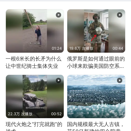
01:24
19.6万 次播放
00:44
一根6米长的长矛为什么
俄罗斯是如何通过眼前的
让中世纪骑士集体失业
小球来欺骗美国防空系统
的
22.3万 次播放
00:52
16:34
现代火炮之“打完就跑”的
国内规模最大无人古镇，