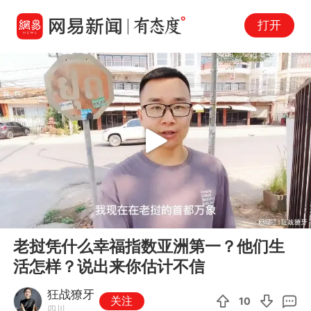
打开
Play
00:00
07:54
En
老挝凭什么幸福指数亚洲第一？他们生
fu
活怎样？说出来你估计不信
狂战獠牙
关注
10
四川