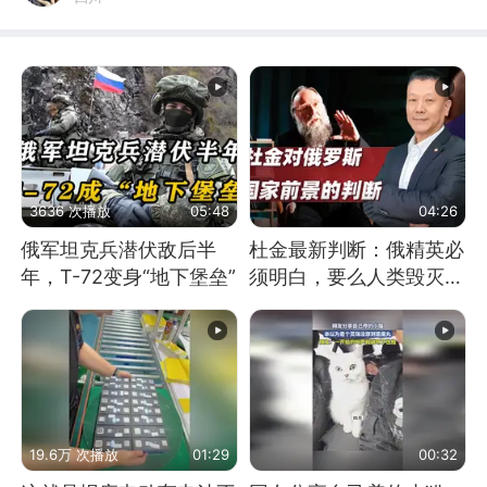
3636 次播放
05:48
04:26
俄军坦克兵潜伏敌后半
杜金最新判断：俄精英必
年，T-72变身“地下堡垒”
须明白，要么人类毁灭，
要么俄毁灭
19.6万 次播放
01:29
00:32