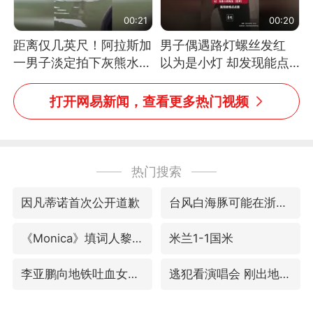
00:21
00:20
距离仅几英尺！阿拉斯加
男子偶遇路灯螺丝发红
一男子淡定拍下灰熊水中
以为是小灯 却发现能点
捕食鲑鱼全程
燃香烟 当事人：已报警
处理
打开网易新闻，查看更多热门视频
热门搜索
因凡蒂诺首次公开道歉
台风白海豚可能在浙江登陆
《Monica》填词人黎彼得去世
米兰1-1国米
李亚鹏向地铁吐血女孩捐99999元
逃犯看演唱会 刚出地铁就被逮住