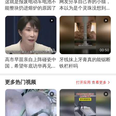
这就是报废电动车电池不
网友分享自己养的小猫，
能整块扔进熔炉的原因了
本以为是个灵珠没想到是
魔丸
04:33
00:50
高市早苗亲自上阵碰瓷中
牙线抹上牙膏真的能锯断
国，希望年底访华再见中
铁栏杆吗
方一面
更多热门视频
打开应用 查看更多