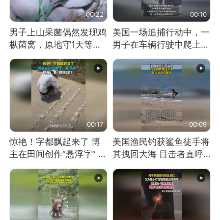
00:22
00:10
男子上山采菌偶然发现鸡
美国一场追捕行动中，一
枞菌窝，原地守1天等它
男子在车辆行驶中爬上车
长大：挖了140多朵
顶跳舞。（新京报）
00:17
00:09
惊艳！字都飘起来了 博
美国渔民钓获鲨鱼徒手将
主在田间创作“悬浮字” 网
其拽回大海 目击者直呼
友：真·裸眼3D！
震惊 （视频来源：参考
消息）