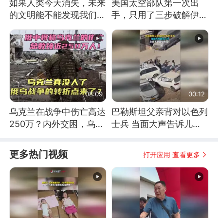
如果人类今天消失，未来
美国太空部队第一次出
的文明能不能发现我们存
手，只用了三步破解伊朗
在过？
防空
08:09
00:12
乌克兰在战争中伤亡高达
巴勒斯坦父亲背对以色列
250万？内外交困，乌克
士兵 当面大声告诉儿
兰这下真没人了！
子：永远不要害怕他们！
更多热门视频
打开应用 查看更多