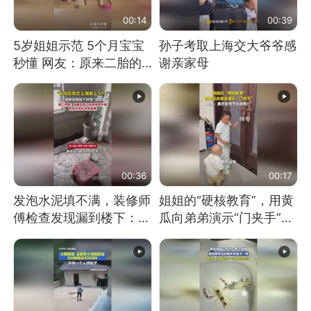
00:14
00:39
5岁姐姐示范 5个月宝宝
孙子考取上海交大爷爷感
秒懂 网友：原来二胎的
谢亲家母
快乐长这样
00:36
00:17
发泡水泥填不满，装修师
姐姐的“硬核教育”，用黄
傅检查发现漏到楼下：出
瓜向弟弟演示“门夹手”，
风口未延伸到外墙
网友：果然言传不如身
教！