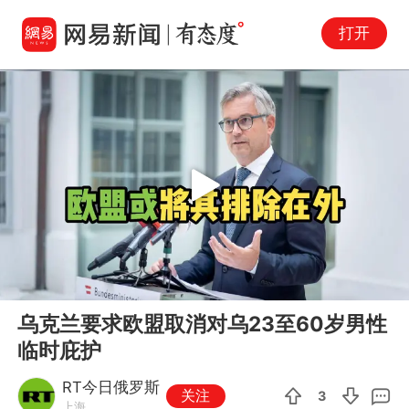
打开
Play
00:00
00:16
En
乌克兰要求欧盟取消对乌23至60岁男性
fu
临时庇护
RT今日俄罗斯
关注
3
上海