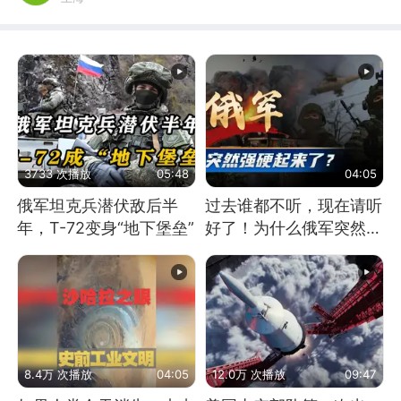
3733 次播放
05:48
04:05
俄军坦克兵潜伏敌后半
过去谁都不听，现在请听
年，T-72变身“地下堡垒”
好了！为什么俄军突然强
硬起来了？
8.4万 次播放
04:05
12.0万 次播放
09:47