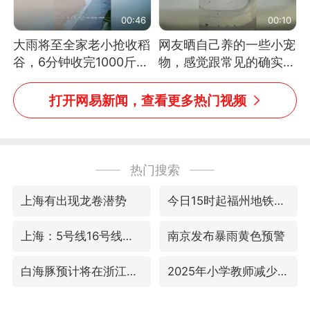
00:46
00:10
大雨将至全家老小抢收稻
网友晒自己养的一些小宠
谷，6分钟收完1000斤，
物，感觉跟常见的确实有
没有一个人掉链子
些不一样
打开网易新闻，查看更多热门视频
热门搜索
上海有出现龙卷潜势
今日15时起福州地铁高架区段停运
上海：5号线16号线浦江线全线停运
南京发布暴雨黄色预警
白海豚预计将在浙江苍南到三门一带登陆
2025年小学教师减少13.19万