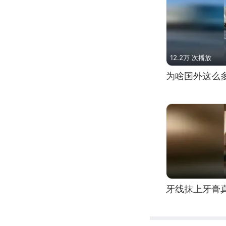
12.2万 次播放
为啥国外这么
牙线抹上牙膏