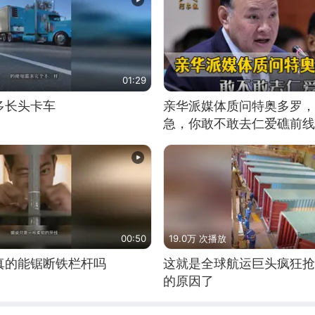
01:29
多长头卡车
亲华派媒体质问特奥多罗，
急，你敢不敢去仁爱礁前线
00:50
19.0万 次播放
真的能锯断铁栏杆吗
这就是全球航运巨头疯狂抢
的原因了