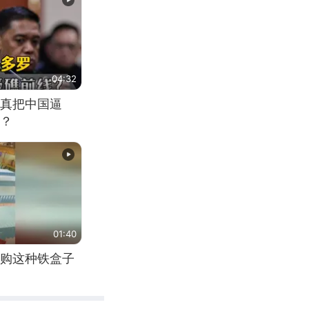
04:32
真把中国逼
？
01:40
购这种铁盒子