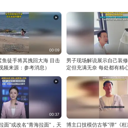
00:09
鲨鱼徒手将其拽回大海 目击
男子现场解说展示自己装修
（视频来源：参考消息）
定但充满无奈 每处都有精
有瑕疵 网友：一开始我没
我没绷住
00:37
拉面”或改名“青海拉面”，天
博主口技模仿古筝“弹”《枉