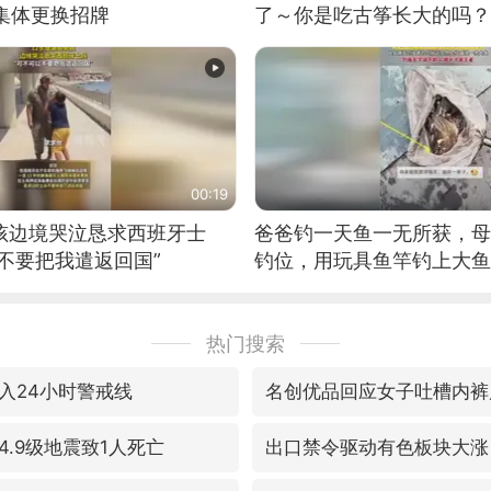
集体更换招牌
了～你是吃古筝长大的吗？
位考级不带古筝的选手。”
日电讯）
00:19
男孩边境哭泣恳求西班牙士
爸爸钓一天鱼一无所获，母
不要把我遣返回国”
钓位，用玩具鱼竿钓上大鱼
热门搜索
入24小时警戒线
名创优品回应女子吐槽内裤
.9级地震致1人死亡
出口禁令驱动有色板块大涨