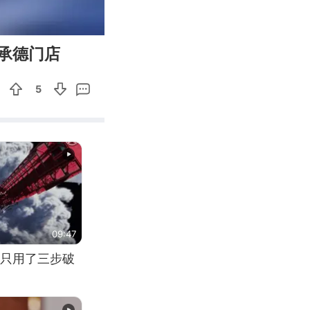
00:31
Enter
承德门店
fullscreen
5
09:47
只用了三步破