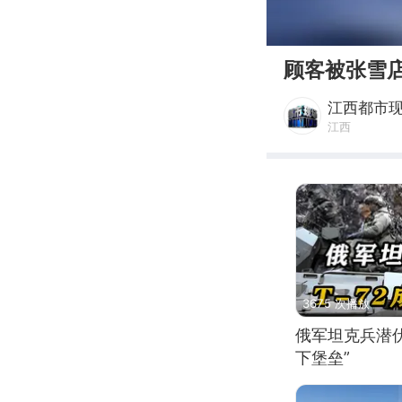
00:00
顾客被张雪
江西都市
江西
3675 次播放
俄军坦克兵潜伏
下堡垒”