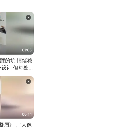
01:05
踩的坑 情绪稳
心设计 但每处都
笑 但看到洗手盆
00:14
凝眉》，“太像