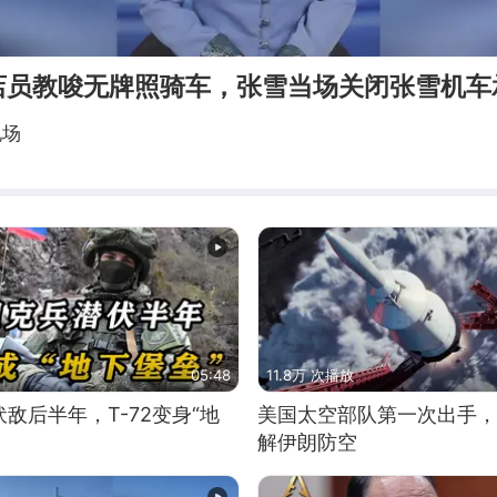
店员教唆无牌照骑车，张雪当场关闭张雪机车
现场
05:48
11.8万 次播放
敌后半年，T-72变身“地
美国太空部队第一次出手，
解伊朗防空