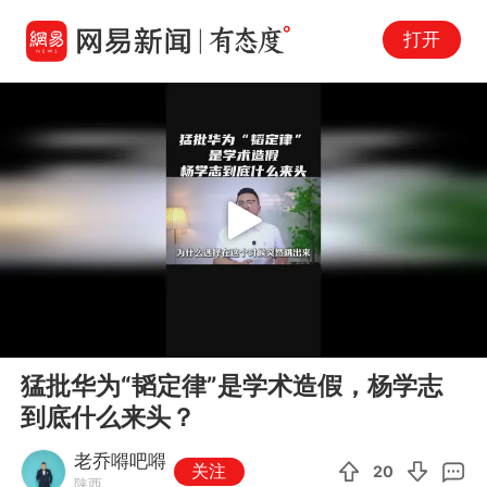
打开
Play
00:00
07:50
En
猛批华为“韬定律”是学术造假，杨学志
fu
到底什么来头？
老乔嘚吧嘚
关注
20
陕西