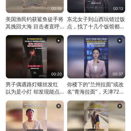
00:09
00:13
美国渔民钓获鲨鱼徒手将
东北女子到山西玩错过饭
其拽回大海 目击者直呼
点，找了十几个饭馆都没
震惊 （视频来源：参考
开门：午休到几点
消息）
00:20
00:37
男子偶遇路灯螺丝发红
你楼下的“兰州拉面”或改
以为是小灯 却发现能点
名“青海拉面”，天津72家
燃香烟 当事人：已报警
面馆已集体更换招牌
处理