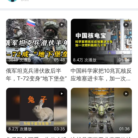
3649 次播放
05:48
8.4万 次播放
05:04
俄军坦克兵潜伏敌后半
中国科学家把10兆瓦核反
年，T-72变身“地下堡垒”
应堆塞进卡车，加一次燃
料能跑几十年
8.2万 次播放
03:35
01:36