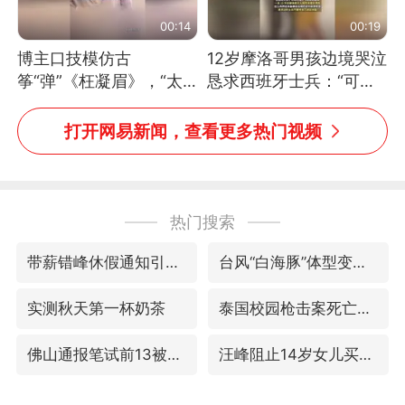
00:14
00:19
博主口技模仿古
12岁摩洛哥男孩边境哭泣
筝“弹”《枉凝眉》，“太
恳求西班牙士兵：“可不
像了～你是吃古筝长大的
可以不要把我遣返回国”
吗？”“或将成为首位考级
打开网易新闻，查看更多热门视频
不带古筝的选手。”（来
源：新华每日电讯）
热门搜索
带薪错峰休假通知引争议 河南回应
台风“白海豚”体型变大！环流面积接近13个浙江那么大
实测秋天第一杯奶茶
泰国校园枪击案死亡人数升至7人
佛山通报笔试前13被淘汰后5名进体检
汪峰阻止14岁女儿买大牌