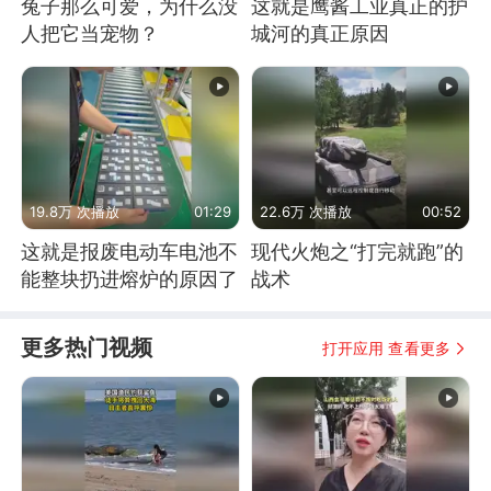
兔子那么可爱，为什么没
这就是鹰酱工业真正的护
人把它当宠物？
城河的真正原因
19.8万 次播放
01:29
22.6万 次播放
00:52
这就是报废电动车电池不
现代火炮之“打完就跑”的
能整块扔进熔炉的原因了
战术
更多热门视频
打开应用 查看更多