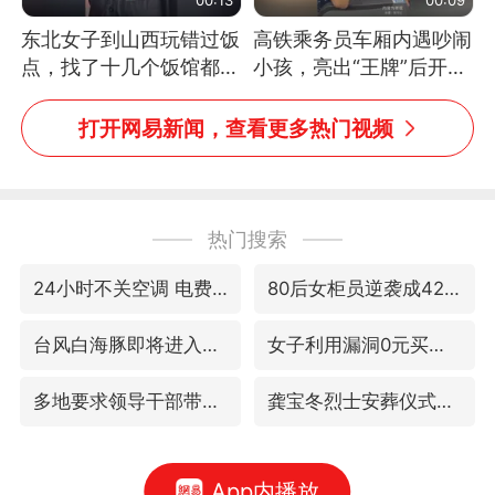
东北女子到山西玩错过饭
高铁乘务员车厢内遇吵闹
点，找了十几个饭馆都没
小孩，亮出“王牌”后开启
开门：午休到几点
一键静音
打开网易新闻，查看更多热门视频
热门搜索
24小时不关空调 电费会更低吗
80后女柜员逆袭成4200亿银行副行长
台风白海豚即将进入48小时警戒线
女子利用漏洞0元买了3千台电器
多地要求领导干部带头休假
龚宝冬烈士安葬仪式举行
App内播放