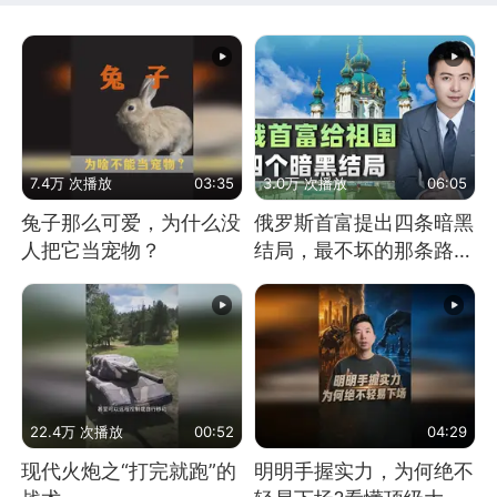
7.4万 次播放
03:35
3.0万 次播放
06:05
兔子那么可爱，为什么没
俄罗斯首富提出四条暗黑
人把它当宠物？
结局，最不坏的那条路是
通向东方
22.4万 次播放
00:52
04:29
现代火炮之“打完就跑”的
明明手握实力，为何绝不