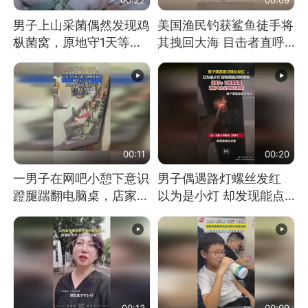
男子上山采菌偶然发现鸡
美国渔民钓获鲨鱼徒手将
枞菌窝，原地守1天等它
其拽回大海 目击者直呼
长大：挖了140多朵
震惊 （视频来源：参考
消息）
00:11
00:20
一男子在网吧小憩下意识
男子偶遇路灯螺丝发红
蹬腿踹翻电脑桌，店家3
以为是小灯 却发现能点
台显示器与机械臂损坏
燃香烟 当事人：已报警
处理
00:13
00:09