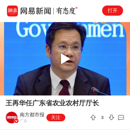
打开
Play
00:00
00:14
En
王再华任广东省农业农村厅厅长
fu
南方都市报
关注
3
广东