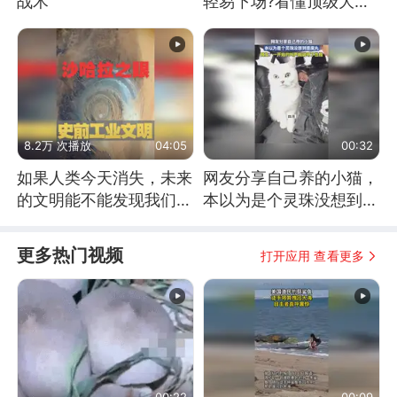
战术
轻易下场?看懂顶级大国
谋略
8.2万 次播放
04:05
00:32
如果人类今天消失，未来
网友分享自己养的小猫，
的文明能不能发现我们存
本以为是个灵珠没想到是
在过？
魔丸
更多热门视频
打开应用 查看更多
00:22
00:09