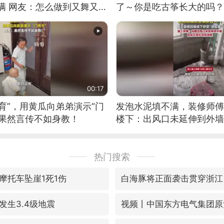
满 网友：怎么做到又舞又武
了～你是吃古筝长大的吗？
位考级不带古筝的选手。”
日电讯）
00:17
育”，用黄瓜向弟弟演示“门
发泡水泥填不满，装修师傅
：果然言传不如身教！
楼下：出风口未延伸到外墙
热门搜索
摩托车坠崖1死1伤
白海豚将正面袭击贯穿浙江
发生3.4级地震