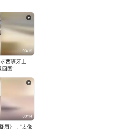
00:19
恳求西班牙士
回国”
00:14
凝眉》，“太像