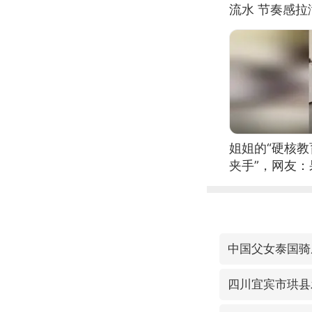
流水 节奏感拉
的？
姐姐的“硬核教
夹手”，网友
中国父女泰国骑
四川宜宾市珙县