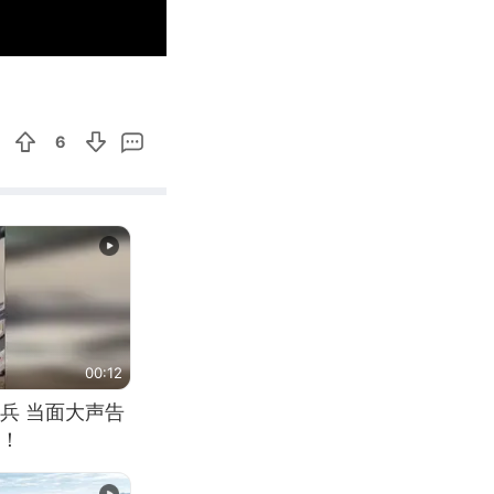
01:32
Enter
fullscreen
6
00:12
兵 当面大声告
！