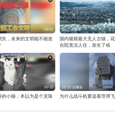
04:05
3.0万 次播放
消失，未来的文明能不能发
国内规模最大无人古镇，花
？
合院竟没人住，发生了啥
00:32
25.1万 次播放
养的小猫，本以为是个灵珠
为什么战斗机要追着导弹飞