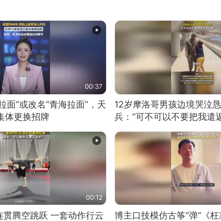
00:37
拉面”或改名“青海拉面”，天
12岁摩洛哥男孩边境哭泣
集体更换招牌
兵：“可不可以不要把我遣返
00:12
连贯腾空跳跃 一套动作行云
博主口技模仿古筝“弹”《枉