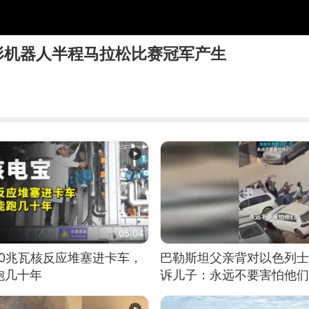
形机器人半程马拉松比赛冠军产生
05:04
10兆瓦核反应堆塞进卡车，
巴勒斯坦父亲背对以色列士
跑几十年
诉儿子：永远不要害怕他们