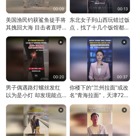
00:09
00:13
美国渔民钓获鲨鱼徒手将
东北女子到山西玩错过饭
其拽回大海 目击者直呼
点，找了十几个饭馆都没
震惊 （视频来源：参考
开门：午休到几点
消息）
00:20
00:37
男子偶遇路灯螺丝发红
你楼下的“兰州拉面”或改
以为是小灯 却发现能点
名“青海拉面”，天津72家
燃香烟 当事人：已报警
面馆已集体更换招牌
处理