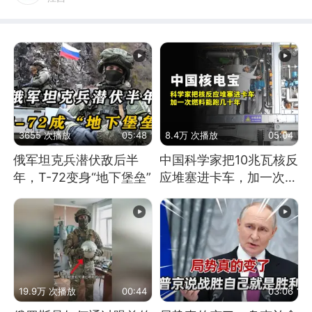
3655 次播放
05:48
8.4万 次播放
05:04
俄军坦克兵潜伏敌后半
中国科学家把10兆瓦核反
年，T-72变身“地下堡垒”
应堆塞进卡车，加一次燃
料能跑几十年
19.9万 次播放
00:44
03:06