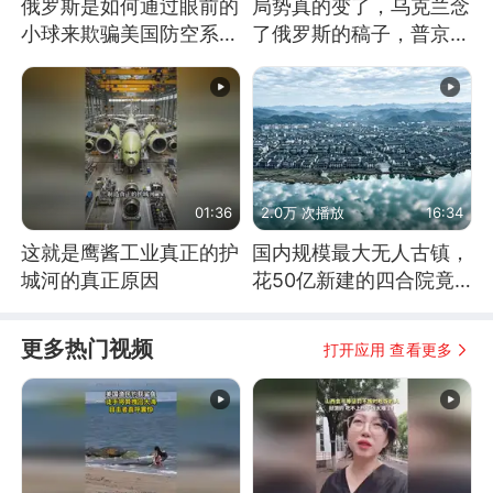
俄罗斯是如何通过眼前的
局势真的变了，乌克兰念
小球来欺骗美国防空系统
了俄罗斯的稿子，普京说
的
战胜自己就是胜利
01:36
2.0万 次播放
16:34
这就是鹰酱工业真正的护
国内规模最大无人古镇，
城河的真正原因
花50亿新建的四合院竟
没人住，发生了啥
更多热门视频
打开应用 查看更多