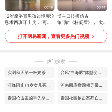
00:19
00:14
12岁摩洛哥男孩边境哭泣
博主口技模仿古
恳求西班牙士兵：“可不
筝“弹”《枉凝眉》，“太
可以不要把我遣返回国”
像了～你是吃古筝长大的
吗？”“或将成为首位考级
打开网易新闻，查看更多热门视频
不带古筝的选手。”（来
源：新华每日电讯）
热门搜索
实测秋天第一杯奶茶
台风“白海豚”体型变大！环流面积接近13个浙江那么大
汪峰阻止14岁女儿买大牌
河南回应撤回领导带薪错峰休假通知
泰国枪击案凶手先杀祖父母后行凶
泰国校园枪击案死亡人数升至7人