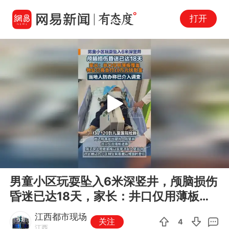
打开
Play
00:00
00:24
En
男童小区玩耍坠入6米深竖井，颅脑损伤
fu
昏迷已达18天，家长：井口仅用薄板覆
盖
江西都市现场
关注
4
江西