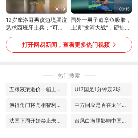
00:19
00:15
12岁摩洛哥男孩边境哭泣
国外一男子遭章鱼吸脸，
恳求西班牙士兵：“可不
上演“拔河大战”，硬扯加
可以不要把我遣返回国”
铁棒敲打方才挣脱
打开网易新闻，查看更多热门视频
热门搜索
五粮液渠道价一箱上涨近百元
U17国足1分钟轰2球
佛得角门将亮相智利俱乐部主场
中方回应是否在太平洋海底开采稀土
法国下周开始禁止未经同意的电话营销
台风白海豚影响中国已成定局