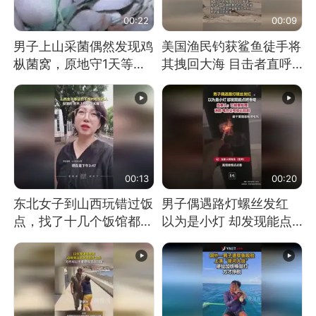
00:22
00:09
男子上山采菌偶然发现鸡
美国渔民钓获鲨鱼徒手将
枞菌窝，原地守1天等它
其拽回大海 目击者直呼
长大：挖了140多朵
震惊 （视频来源：参考
消息）
00:13
00:20
东北女子到山西玩错过饭
男子偶遇路灯螺丝发红
点，找了十几个饭馆都没
以为是小灯 却发现能点
开门：午休到几点
燃香烟 当事人：已报警
处理