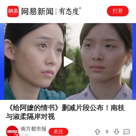
打开
Play
00:00
01:47
En
《给阿嬷的情书》删减片段公布！南枝
fu
与淑柔隔岸对视
南方都市报
关注
5
广东