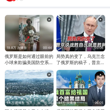
19.8万 次播放
00:44
03:06
俄罗斯是如何通过眼前的
局势真的变了，乌克兰念
小球来欺骗美国防空系统
了俄罗斯的稿子，普京说
的
战胜自己就是胜利
1.8万 次播放
16:34
3.1万 次播放
06:05