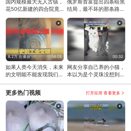
国内规模最大无人古镇，
俄罗斯首富提出四条暗黑
花50亿新建的四合院竟
结局，最不坏的那条路是
没人住，发生了啥
通向东方
8.2万 次播放
04:05
00:32
如果人类今天消失，未来
网友分享自己养的小猫，
的文明能不能发现我们存
本以为是个灵珠没想到是
在过？
魔丸
更多热门视频
打开应用 查看更多