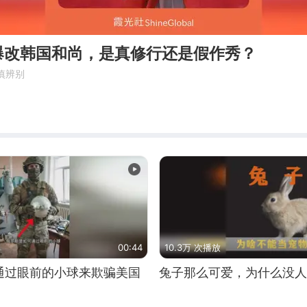
爆改韩国和尚，是真修行还是假作秀？
慎辨别
00:44
10.3万 次播放
通过眼前的小球来欺骗美国
兔子那么可爱，为什么没人