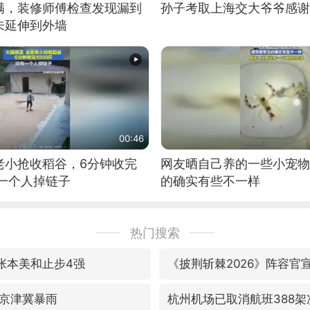
满，装修师傅检查发现漏到
孙子考取上海交大爷爷感谢
未延伸到外墙
00:46
老小抢收稻谷，6分钟收完
网友晒自己养的一些小宠物
有一个人掉链子
的确实有些不一样
热门搜索
敌张本美和止步4强
《披荆斩棘2026》阵容官
京津冀暴雨
杭州机场已取消航班388架