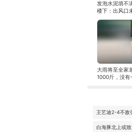
发泡水泥填不
楼下：出风口
大雨将至全家
1000斤，没
王艺迪2-4不
白海豚北上或致