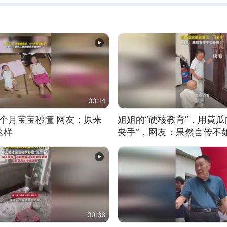
00:14
5个月宝宝秒懂 网友：原来
姐姐的“硬核教育”，用黄瓜
这样
夹手”，网友：果然言传不
00:36