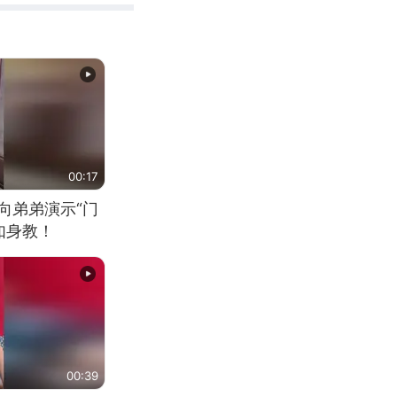
00:17
向弟弟演示“门
如身教！
00:39