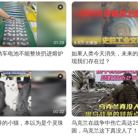
01:29
8.5万 次播放
动车电池不能整块扔进熔炉
如果人类今天消失，未来的
现我们存在过？
00:32
养的小猫，本以为是个灵珠
乌克兰在战争中伤亡高达2
困，乌克兰这下真没人了！