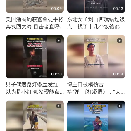
00:09
00:13
美国渔民钓获鲨鱼徒手将
东北女子到山西玩错过饭
其拽回大海 目击者直呼
点，找了十几个饭馆都没
震惊 （视频来源：参考
开门：午休到几点
消息）
00:20
00:14
男子偶遇路灯螺丝发红
博主口技模仿古
以为是小灯 却发现能点
筝“弹”《枉凝眉》，“太
燃香烟 当事人：已报警
像了～你是吃古筝长大的
处理
吗？”“或将成为首位考级
不带古筝的选手。”（来
源：新华每日电讯）