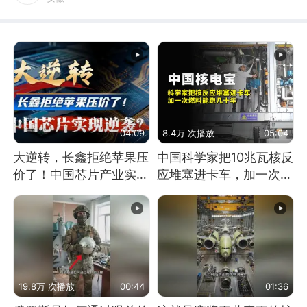
04:09
8.4万 次播放
05:04
大逆转，长鑫拒绝苹果压
中国科学家把10兆瓦核反
价了！中国芯片产业实现
应堆塞进卡车，加一次燃
怎样的逆袭？
料能跑几十年
19.8万 次播放
00:44
01:36