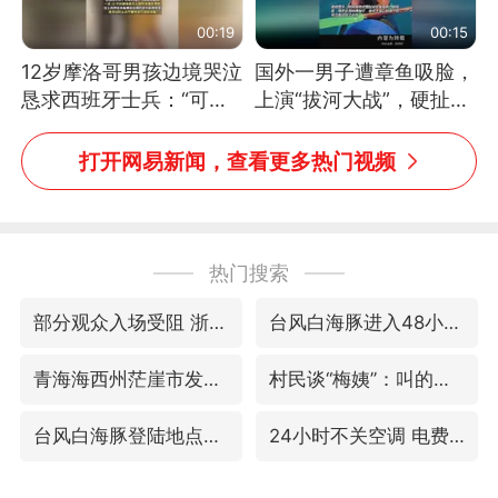
00:19
00:15
12岁摩洛哥男孩边境哭泣
国外一男子遭章鱼吸脸，
恳求西班牙士兵：“可不
上演“拔河大战”，硬扯加
可以不要把我遣返回国”
铁棒敲打方才挣脱
打开网易新闻，查看更多热门视频
热门搜索
部分观众入场受阻 浙江省博物馆致歉
台风白海豚进入48小时警戒线
青海海西州茫崖市发生3.1级地震
村民谈“梅姨”：叫的其实是“媒姨”
台风白海豚登陆地点更新
24小时不关空调 电费会更低吗