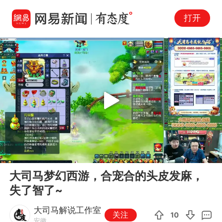
打开
Play
00:00
28:55
En
大司马梦幻西游，合宠合的头皮发麻，
fu
失了智了~
大司马解说工作室
关注
10
安徽