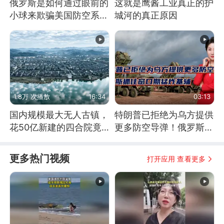
俄罗斯是如何通过眼前的
这就是鹰酱工业真正的护
小球来欺骗美国防空系统
城河的真正原因
的
1.8万 次播放
16:34
03:13
国内规模最大无人古镇，
特朗普已拒绝为乌方提供
花50亿新建的四合院竟
更多防空导弹！俄罗斯抓
没人住，发生了啥
住窗口期猛炸基辅
更多热门视频
打开应用 查看更多