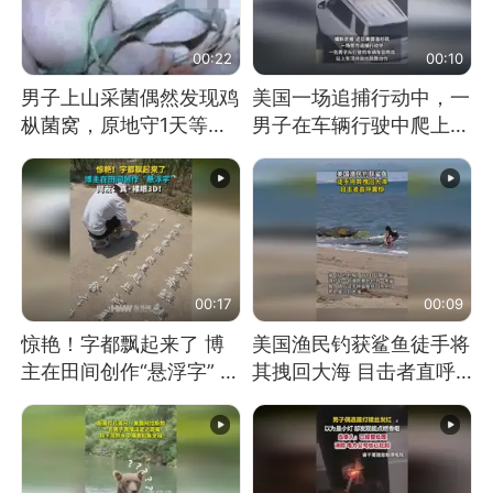
00:22
00:10
男子上山采菌偶然发现鸡
美国一场追捕行动中，一
枞菌窝，原地守1天等它
男子在车辆行驶中爬上车
长大：挖了140多朵
顶跳舞。（新京报）
00:17
00:09
惊艳！字都飘起来了 博
美国渔民钓获鲨鱼徒手将
主在田间创作“悬浮字” 网
其拽回大海 目击者直呼
友：真·裸眼3D！
震惊 （视频来源：参考
消息）