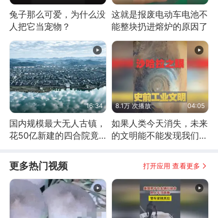
兔子那么可爱，为什么没
这就是报废电动车电池不
人把它当宠物？
能整块扔进熔炉的原因了
16:34
8.1万 次播放
04:05
国内规模最大无人古镇，
如果人类今天消失，未来
花50亿新建的四合院竟
的文明能不能发现我们存
没人住，发生了啥
在过？
更多热门视频
打开应用 查看更多