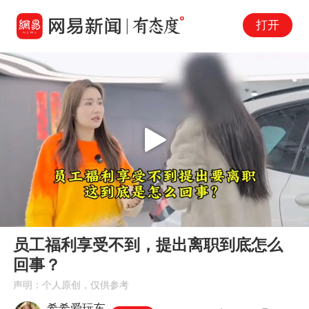
打开
Play
00:00
03:36
En
员工福利享受不到，提出离职到底怎么
fu
回事？
声明：个人原创，仅供参考
希希爱玩车