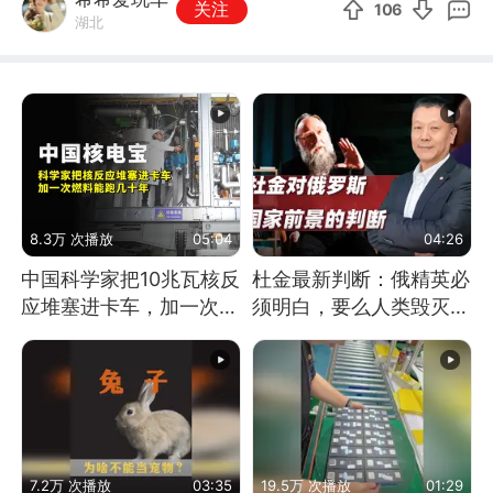
关注
106
湖北
8.3万 次播放
05:04
04:26
中国科学家把10兆瓦核反
杜金最新判断：俄精英必
应堆塞进卡车，加一次燃
须明白，要么人类毁灭，
料能跑几十年
要么俄毁灭
7.2万 次播放
03:35
19.5万 次播放
01:29