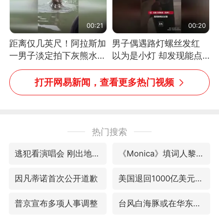
00:21
00:20
距离仅几英尺！阿拉斯加
男子偶遇路灯螺丝发红
一男子淡定拍下灰熊水中
以为是小灯 却发现能点
捕食鲑鱼全程
燃香烟 当事人：已报警
处理
打开网易新闻，查看更多热门视频
热门搜索
逃犯看演唱会 刚出地铁就被逮住
《Monica》填词人黎彼得去世
因凡蒂诺首次公开道歉
美国退回1000亿美元关税
普京宣布多项人事调整
台风白海豚或在华东沿海登陆