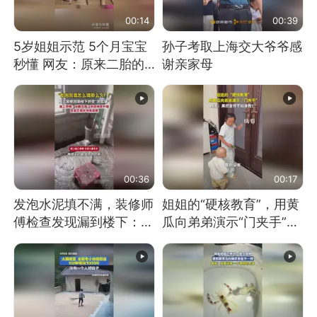
00:14
00:39
5岁姐姐示范 5个月宝宝
孙子考取上海交大爷爷感
秒懂 网友：原来二胎的
谢亲家母
快乐长这样
00:36
00:17
发泡水泥填不满，装修师
姐姐的“硬核教育”，用黄
傅检查发现漏到楼下：出
瓜向弟弟演示“门夹手”，
风口未延伸到外墙
网友：果然言传不如身
教！