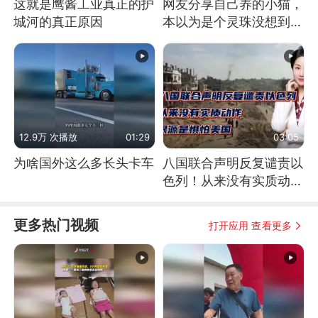
这就是鹰酱工业真正的护
网友分享自己养的小猫，
城河的真正原因
本以为是个灵珠没想到是
魔丸
12.9万 次播放
01:29
03:05
为啥国外这么多长头卡车
八国联合声明反复谴责以
色列！从来没有实质动
作！根源是惧怕美国
更多热门视频
打开应用 查看更多