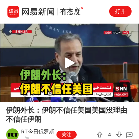
打开
Play
00:00
00:40
En
伊朗外长：伊朗不信任美国美国没理由
fu
不信任伊朗
RT今日俄罗斯
关注
4
上海