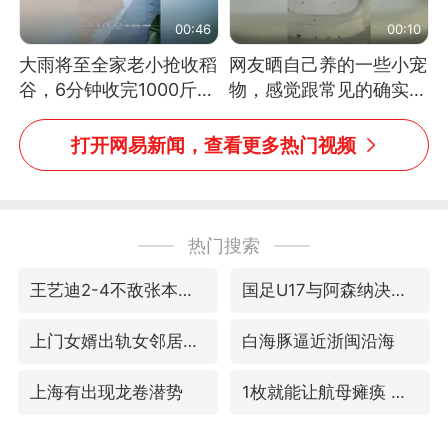
00:46
00:10
大雨将至全家老小抢收稻
网友晒自己养的一些小宠
谷，6分钟收完1000斤，
物，感觉跟常见的确实有
没有一个人掉链子
些不一样
打开网易新闻，查看更多热门视频
热门搜索
王艺迪2-4不敌张本美和止步4强
国足U17与阿森纳决赛取消 并列冠军
上门女婿出轨女邻居多年被判重婚罪
白海豚逼近浙闽沿海
上海有出现龙卷潜势
1枚就能让航母瘫痪 轰-6J实力有多强