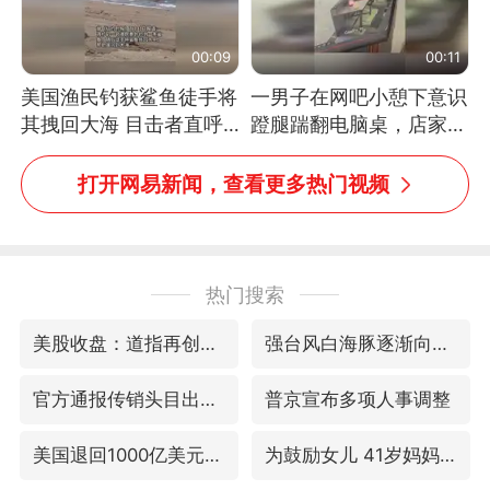
00:09
00:11
美国渔民钓获鲨鱼徒手将
一男子在网吧小憩下意识
其拽回大海 目击者直呼
蹬腿踹翻电脑桌，店家3
震惊 （视频来源：参考
台显示器与机械臂损坏
消息）
打开网易新闻，查看更多热门视频
热门搜索
美股收盘：道指再创历史新高
强台风白海豚逐渐向我国靠近
官方通报传销头目出狱办书院
普京宣布多项人事调整
美国退回1000亿美元关税
为鼓励女儿 41岁妈妈考上985研究生