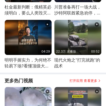
杜金最新判断：俄精英必
川普准备再打一场大战，
须明白，要么人类毁灭，
沙特阿联酋紧急劝停，美
要么俄毁灭
伊开启新一轮谈判
04:29
22.3万 次播放
00:52
明明手握实力，为何绝不
现代火炮之“打完就跑”的
轻易下场?看懂顶级大国
战术
谋略
更多热门视频
打开应用 查看更多