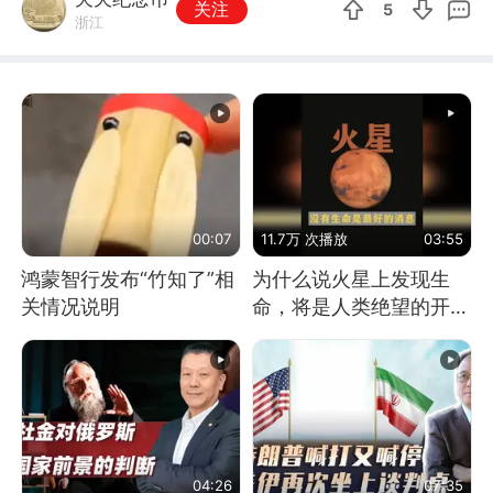
关注
5
浙江
00:07
11.7万 次播放
03:55
鸿蒙智行发布“竹知了”相
为什么说火星上发现生
关情况说明
命，将是人类绝望的开
始？
04:26
07:35