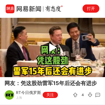
打开
Play
00:00
00:44
En
网友：凭这股劲雷军15年后还会有进步
fu
RT今日俄罗斯
关注
4
上海