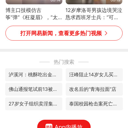
博主口技模仿古
12岁摩洛哥男孩边境哭泣
筝“弹”《枉凝眉》，“太
恳求西班牙士兵：“可不
像了～你是吃古筝长大的
可以不要把我遣返回国”
吗？”“或将成为首位考级
打开网易新闻，查看更多热门视频
不带古筝的选手。”（来
源：新华每日电讯）
热门搜索
泸溪河：桃酥吃出金属牙冠视频不实
汪峰阻止14岁女儿买大牌
佛山通报笔试前13被淘汰后5名进体检
改名后的“青海拉面”店
27岁女子组织卖淫集团被悬赏通缉
泰国校园枪击案死亡人数升至7人
App内播放