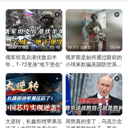
3649 次播放
05:48
19.9万 次播放
00:44
俄军坦克兵潜伏敌后半
俄罗斯是如何通过眼前的
年，T-72变身“地下堡垒”
小球来欺骗美国防空系统
的
04:09
03:06
大逆转，长鑫拒绝苹果压
局势真的变了，乌克兰念