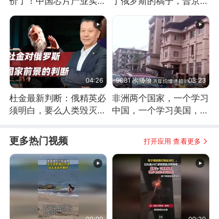
价了！中国芯片产业实现
了俄罗斯的稿子，普京说
怎样的逆袭？
战胜自己就是胜利
04:26
9081 次播放
03:23
杜金最新判断：俄精英必
非洲两个国家，一个学习
须明白，要么人类毁灭，
中国，一个学习美国，结
要么俄毁灭
果怎么样了？
更多热门视频
打开应用 查看更多
00:09
00:20