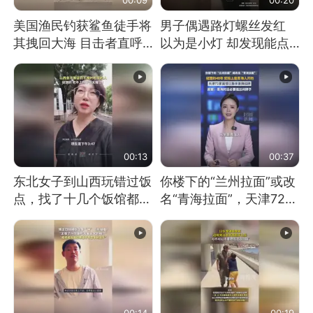
美国渔民钓获鲨鱼徒手将
男子偶遇路灯螺丝发红
其拽回大海 目击者直呼
以为是小灯 却发现能点
震惊 （视频来源：参考
燃香烟 当事人：已报警
消息）
处理
00:13
00:37
东北女子到山西玩错过饭
你楼下的“兰州拉面”或改
点，找了十几个饭馆都没
名“青海拉面”，天津72家
开门：午休到几点
面馆已集体更换招牌
00:14
00:19