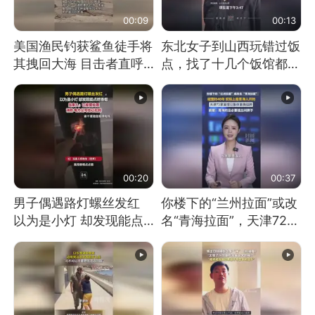
00:09
00:13
美国渔民钓获鲨鱼徒手将
东北女子到山西玩错过饭
其拽回大海 目击者直呼
点，找了十几个饭馆都没
震惊 （视频来源：参考
开门：午休到几点
消息）
00:20
00:37
男子偶遇路灯螺丝发红
你楼下的“兰州拉面”或改
以为是小灯 却发现能点
名“青海拉面”，天津72家
燃香烟 当事人：已报警
面馆已集体更换招牌
处理