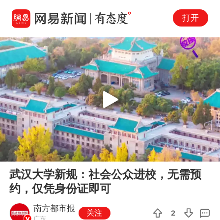
打开
Play
00:00
00:14
En
武汉大学新规：社会公众进校，无需预
fu
约，仅凭身份证即可
南方都市报
关注
2
广东