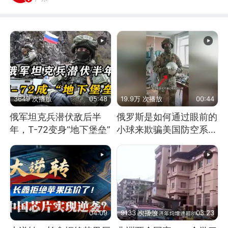
3649 次播放
05:48
19.9万 次播放
00:44
俄军坦克兵潜伏敌后半
俄罗斯是如何通过眼前的
年，T-72变身“地下堡垒”
小球来欺骗美国防空系统
的
04:09
9133 次播放
03:23