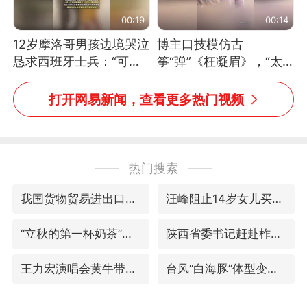
00:19
00:14
12岁摩洛哥男孩边境哭泣
博主口技模仿古
恳求西班牙士兵：“可不
筝“弹”《枉凝眉》，“太
可以不要把我遣返回国”
像了～你是吃古筝长大的
吗？”“或将成为首位考级
打开网易新闻，查看更多热门视频
不带古筝的选手。”（来
源：新华每日电讯）
热门搜索
我国货物贸易进出口超30万亿元
汪峰阻止14岁女儿买大牌
“立秋的第一杯奶茶”又爆单了
陕西省委书记赶赴柞水县杏坪镇
王力宏演唱会黄牛带观众藏匿被查获
台风“白海豚”体型变大！环流面积接近13个浙江那么大