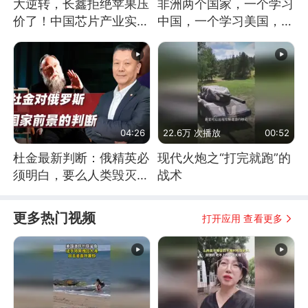
大逆转，长鑫拒绝苹果压
非洲两个国家，一个学习
价了！中国芯片产业实现
中国，一个学习美国，结
怎样的逆袭？
果怎么样了？
04:26
22.6万 次播放
00:52
杜金最新判断：俄精英必
现代火炮之“打完就跑”的
须明白，要么人类毁灭，
战术
要么俄毁灭
更多热门视频
打开应用 查看更多