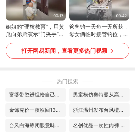
00:17
00:42
姐姐的“硬核教育”，用黄
爸爸钓一天鱼一无所获，
瓜向弟弟演示“门夹手”，
母女俩临时接管钓位，用
网友：果然言传不如身
玩具鱼竿钓上大鱼
教！
打开网易新闻，查看更多热门视频
热门搜索
富婆带资进组给自己硬加60多场吻戏
男童模仿奥特曼从高处跳下致骨折
金饰克价一夜涨回1300元
浙江温州发布台风橙色预警信号
台风白海豚闭眼意味着什么
名创优品一次性内裤 颜面尽失