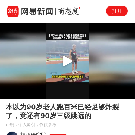
打开
Play
00:00
00:50
En
本以为90岁老人跑百米已经足够炸裂
fu
了，竟还有90岁三级跳远的
声明：个人原创，仅供参考
神秘研究院