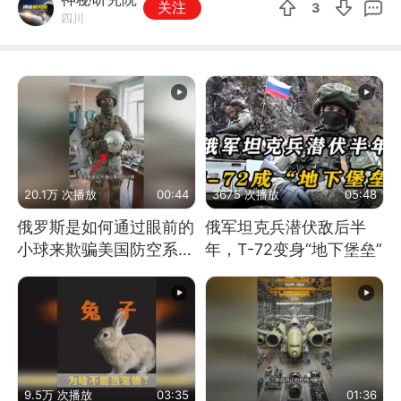
关注
3
四川
20.1万 次播放
00:44
3675 次播放
05:48
俄罗斯是如何通过眼前的
俄军坦克兵潜伏敌后半
小球来欺骗美国防空系统
年，T-72变身“地下堡垒”
的
9.5万 次播放
03:35
01:36