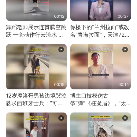
00:12
00:37
舞蹈老师展示连贯腾空跳
你楼下的“兰州拉面”或改
跃 一套动作行云流水 节
名“青海拉面”，天津72家
奏感拉满 网友：怎么做
面馆已集体更换招牌
到又舞又武的？
00:19
00:14
12岁摩洛哥男孩边境哭泣
博主口技模仿古
恳求西班牙士兵：“可不
筝“弹”《枉凝眉》，“太
可以不要把我遣返回国”
像了～你是吃古筝长大的
吗？”“或将成为首位考级
不带古筝的选手。”（来
源：新华每日电讯）