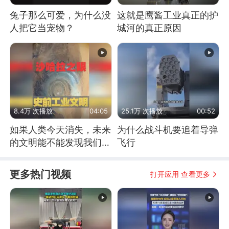
兔子那么可爱，为什么没
这就是鹰酱工业真正的护
人把它当宠物？
城河的真正原因
8.4万 次播放
04:05
25.1万 次播放
00:52
如果人类今天消失，未来
为什么战斗机要追着导弹
的文明能不能发现我们存
飞行
在过？
更多热门视频
打开应用 查看更多