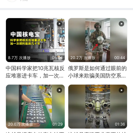
8.7万 次播放
05:04
20.2万 次播放
00:44
中国科学家把10兆瓦核反
俄罗斯是如何通过眼前的
应堆塞进卡车，加一次燃
小球来欺骗美国防空系统
料能跑几十年
的
20.0万 次播放
01:29
01:36