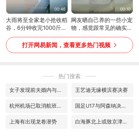
00:46
00:10
大雨将至全家老小抢收稻
网友晒自己养的一些小宠
谷，6分钟收完1000斤，
物，感觉跟常见的确实有
没有一个人掉链子
些不一样
打开网易新闻，查看更多热门视频
热门搜索
女子发现前夫婚内与第三者育子
王艺迪无缘横滨赛决赛
杭州机场已取消航班388架次
国足U17与阿森纳决赛取消 并列冠军
上海有出现龙卷潜势
白海豚北上或致京津冀暴雨