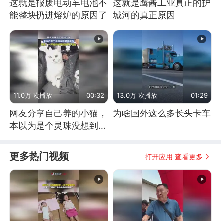
这就是报废电动车电池不
这就是鹰酱工业真正的护
能整块扔进熔炉的原因了
城河的真正原因
11.0万 次播放
00:32
13.0万 次播放
01:29
网友分享自己养的小猫，
为啥国外这么多长头卡车
本以为是个灵珠没想到是
魔丸
更多热门视频
打开应用 查看更多