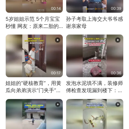
00:14
00:39
5岁姐姐示范 5个月宝宝
孙子考取上海交大爷爷感
秒懂 网友：原来二胎的
谢亲家母
快乐长这样
00:17
00:36
姐姐的“硬核教育”，用黄
发泡水泥填不满，装修师
瓜向弟弟演示“门夹手”，
傅检查发现漏到楼下：出
网友：果然言传不如身
风口未延伸到外墙
教！