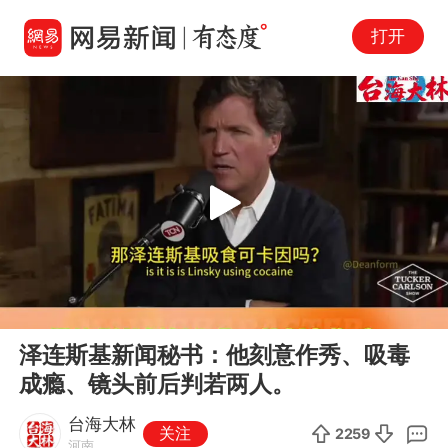
打开
Play
00:00
05:15
En
泽连斯基新闻秘书：他刻意作秀、吸毒
fu
成瘾、镜头前后判若两人。
台海大林
关注
2259
河南