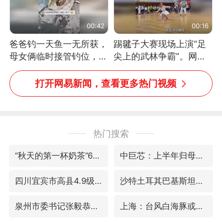
00:42
00:16
爸爸钓一天鱼一无所获，
踢毽子大赛现场上演“足
母女俩临时接管钓位，用
尖上的武林争霸”。网
玩具鱼竿钓上大鱼
友：这哪是踢毽子，分明
是武侠片现场！#睡个好
打开网易新闻，查看更多热门视频
觉
热门搜索
“秋天的第一杯奶茶”6岁了
中巨芯：上半年归母净利润1405.77万元
四川宜宾市高县4.9级地震致1人死亡
沙特土耳其巴基斯坦签署共同防务协议
泉州市委书记张毅恭被查
上海：台风白海豚或将带来龙卷风