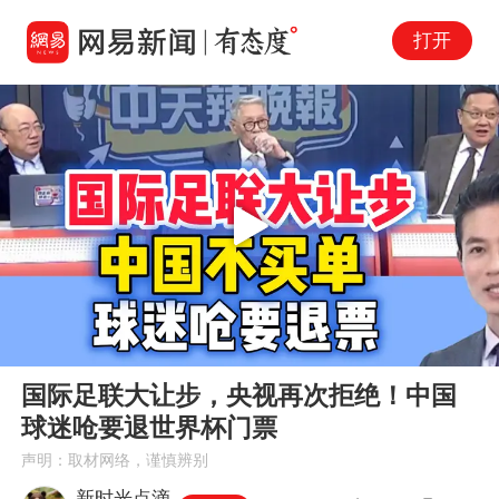
打开
Play
00:00
09:39
En
国际足联大让步，央视再次拒绝！中国
fu
球迷呛要退世界杯门票
声明：取材网络，谨慎辨别
新时光点滴