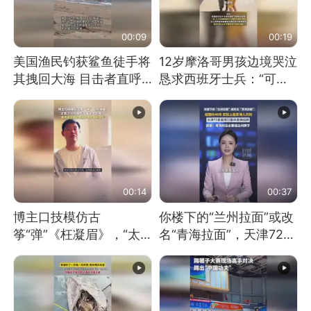
00:09
00:19
美国渔民钓获鲨鱼徒手将
12岁摩洛哥男孩边境哭泣
其拽回大海 目击者直呼
恳求西班牙士兵：“可不
震惊 （视频来源：参考
可以不要把我遣返回国”
消息）
00:14
00:37
博主口技模仿古
你楼下的“兰州拉面”或改
筝“弹”《枉凝眉》，“太
名“青海拉面”，天津72家
像了～你是吃古筝长大的
面馆已集体更换招牌
吗？”“或将成为首位考级
不带古筝的选手。”（来
源：新华每日电讯）