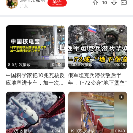
关注
10
广东
8.5万 次播放
05:04
3675 次播放
05:48
中国科学家把10兆瓦核反
俄军坦克兵潜伏敌后半
应堆塞进卡车，加一次燃
年，T-72变身“地下堡垒”
料能跑几十年
11.8万 次播放
09:47
19.0万 次播放
01:40