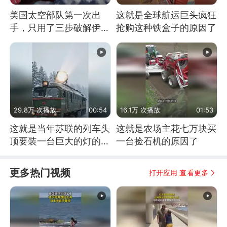
美国太空部队第一次出
这就是全球航运巨头疯狂
手，只用了三步破解伊朗
抢购这种铁盒子的原因了
防空
29.8万 次播放
00:54
16.1万 次播放
01:53
这就是当年苏联的列车头
这就是农场主花七万块买
顶要装一台巨大的灯的原
一台捡石机的原因了
因了
更多热门视频
打开应用 查看更多