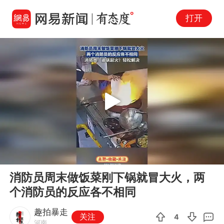
打开
Play
00:00
00:23
En
消防员周末做饭菜刚下锅就冒大火，两
fu
个消防员的反应各不相同
趣拍暴走
关注
4
河南