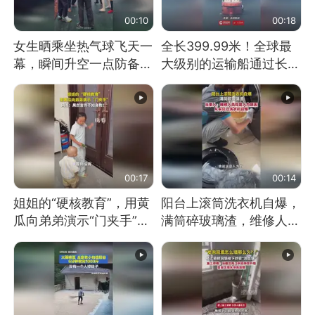
00:10
00:18
女生晒乘坐热气球飞天一
全长399.99米！全球最
幕，瞬间升空一点防备都
大级别的运输船通过长江
没有
大桥这一幕，太震撼了！
00:17
00:14
姐姐的“硬核教育”，用黄
阳台上滚筒洗衣机自爆，
瓜向弟弟演示“门夹手”，
满筒碎玻璃渣，维修人员
网友：果然言传不如身
称是人为原因，从未见过
教！
洗衣机自爆