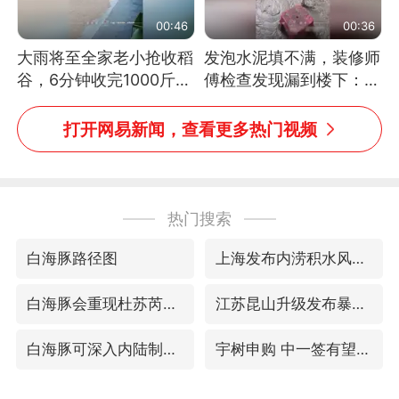
00:46
00:36
大雨将至全家老小抢收稻
发泡水泥填不满，装修师
谷，6分钟收完1000斤，
傅检查发现漏到楼下：出
没有一个人掉链子
风口未延伸到外墙
打开网易新闻，查看更多热门视频
热门搜索
白海豚路径图
上海发布内涝积水风险提示
白海豚会重现杜苏芮强度吗
江苏昆山升级发布暴雨红警
白海豚可深入内陆制造大范围风雨
宇树申购 中一签有望赚20万元