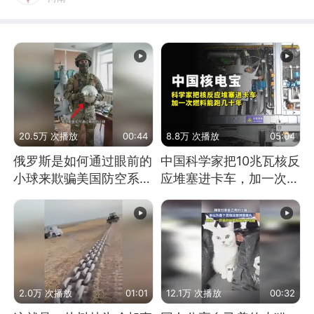
20.5万 次播放
00:44
8.8万 次播放
05:04
俄罗斯是如何通过眼前的
中国科学家把10兆瓦核反
小球来欺骗美国防空系统
应堆塞进卡车，加一次燃
的
料能跑几十年
2.0万 次播放
01:01
12.1万 次播放
00:32