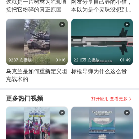
这就是一片树林为啥却直
网友分享自己养的小猫，
接把它粉碎的真正原因
本以为是个灵珠没想到是
魔丸
9237 次播放
01:16
22.6万 次播放
01:49
乌克兰是如何重新定义坦
标枪导弹为什么这么贵
克战术的
更多热门视频
打开应用 查看更多