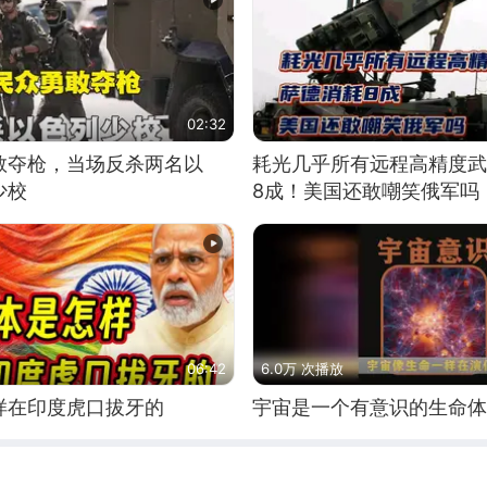
02:32
敢夺枪，当场反杀两名以
耗光几乎所有远程高精度武
少校
8成！美国还敢嘲笑俄军吗
06:42
6.0万 次播放
样在印度虎口拔牙的
宇宙是一个有意识的生命体