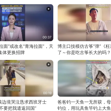
00:37
拉面”或改名“青海拉面”，天
博主口技模仿古筝“弹”《枉
集体更换招牌
了～你是吃古筝长大的吗？
位考级不带古筝的选手。”
日电讯）
00:19
男孩边境哭泣恳求西班牙士
爸爸钓一天鱼一无所获，母
不要把我遣返回国”
钓位，用玩具鱼竿钓上大鱼