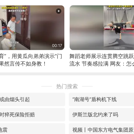
00:17
育”，用黄瓜向弟弟演示“门
舞蹈老师展示连贯腾空跳跃
：果然言传不如身教！
流水 节奏感拉满 网友：
的？
热门搜索
或由烟头引起
“南湖号”盾构机下线
时猝死保险拒赔
伊斯兰版北约来了吗
地震