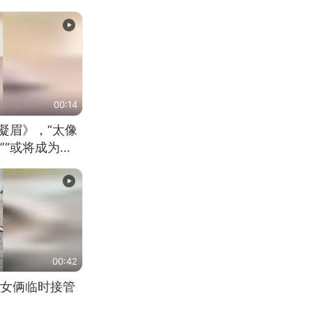
00:14
凝眉》，“太像
”“或将成为首
（来源：新华每
00:42
女俩临时接管