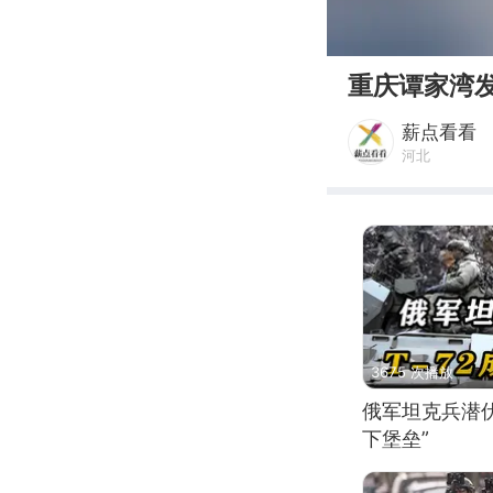
00:00
重庆谭家湾发
薪点看看
河北
3675 次播放
俄军坦克兵潜伏
下堡垒”