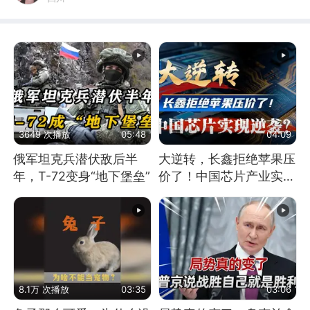
3649 次播放
05:48
04:09
俄军坦克兵潜伏敌后半
大逆转，长鑫拒绝苹果压
年，T-72变身“地下堡垒”
价了！中国芯片产业实现
怎样的逆袭？
8.1万 次播放
03:35
03:06