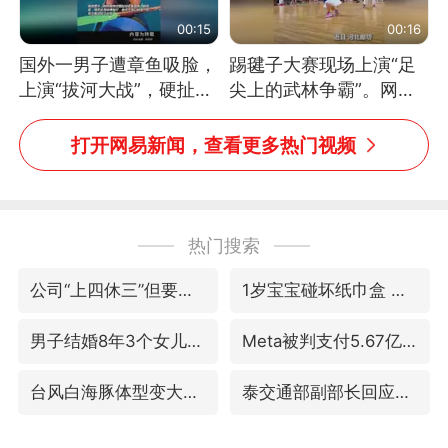
00:15
00:16
国外一男子遭章鱼吸脸，
踢毽子大赛现场上演“足
上演“拔河大战”，硬扯加
尖上的武林争霸”。网
铁棒敲打方才挣脱
友：这哪是踢毽子，分明
是武侠片现场！#睡个好
打开网易新闻，查看更多热门视频
觉
热门搜索
公司“上四休三”但要降薪1000元
1岁宝宝碰坏纸巾盒 宝妈被索赔924元
男子结婚8年3个女儿均非亲生
Meta被判支付5.67亿美元
台风白海豚体型变大近似13个浙江面积
泰交通部副部长回应中国游客遭歧视