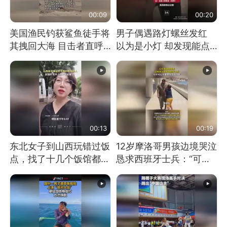
00:09
00:20
美国渔民钓获鲨鱼徒手将
男子偶遇路灯螺丝发红
其拽回大海 目击者直呼
以为是小灯 却发现能点
震惊 （视频来源：参考
燃香烟 当事人：已报警
消息）
处理
00:13
00:19
东北女子到山西玩错过饭
12岁摩洛哥男孩边境哭泣
点，找了十几个饭馆都没
恳求西班牙士兵：“可不
开门：午休到几点
可以不要把我遣返回国”