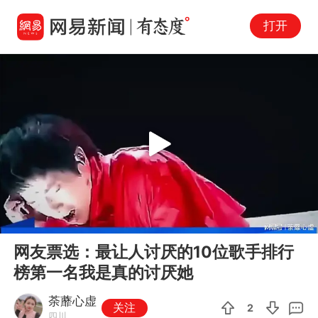
打开
Play
00:00
05:39
En
网友票选：最让人讨厌的10位歌手排行
fu
榜第一名我是真的讨厌她
荼蘼心虚
关注
2
四川