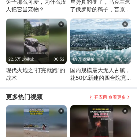
兔子那么可爱，为什么没
局势真的变了，乌克兰念
人把它当宠物？
了俄罗斯的稿子，普京说
战胜自己就是胜利
22.5万 次播放
00:52
1.9万 次播放
16:34
现代火炮之“打完就跑”的
国内规模最大无人古镇，
战术
花50亿新建的四合院竟
没人住，发生了啥
更多热门视频
打开应用 查看更多