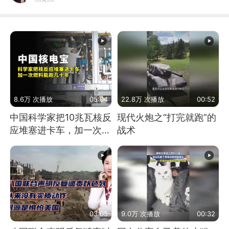
8.6万 次播放
05:04
22.8万 次播放
00:52
中国科学家把10兆瓦核反
现代火炮之“打完就跑”的
应堆塞进卡车，加一次燃
战术
料能跑几十年
03:05
9.0万 次播放
00:32