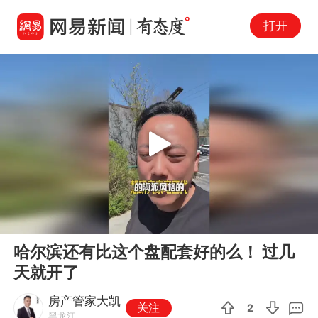
打开
Play
00:00
00:49
En
哈尔滨还有比这个盘配套好的么！ 过几
fu
天就开了
房产管家大凯
关注
2
黑龙江