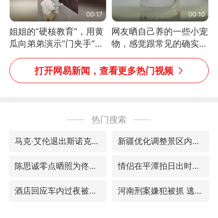
00:17
00:10
姐姐的“硬核教育”，用黄
网友晒自己养的一些小宠
瓜向弟弟演示“门夹手”，
物，感觉跟常见的确实有
网友：果然言传不如身
些不一样
教！
打开网易新闻，查看更多热门视频
热门搜索
马克·艾伦退出斯诺克中国公开赛
新疆优化调整景区内自驾服务费
陈思诚零点晒照为佟丽娅庆生
情侣在平潭拍日出时坠崖致一死一伤
酒店回应车内过夜被收150元
河南刑案嫌犯被抓 逃窜时伤害多人