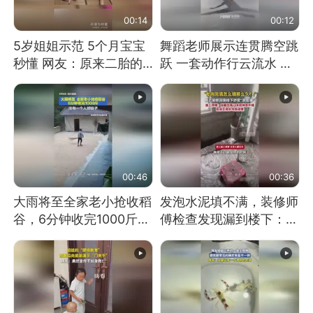
00:14
00:12
5岁姐姐示范 5个月宝宝
舞蹈老师展示连贯腾空跳
秒懂 网友：原来二胎的
跃 一套动作行云流水 节
快乐长这样
奏感拉满 网友：怎么做
到又舞又武的？
00:46
00:36
大雨将至全家老小抢收稻
发泡水泥填不满，装修师
谷，6分钟收完1000斤，
傅检查发现漏到楼下：出
没有一个人掉链子
风口未延伸到外墙