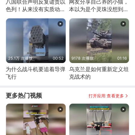
八国联合声明反复谴责以
网友分享自己养的小猫，
色列！从来没有实质动
本以为是个灵珠没想到是
作！根源是惧怕美国
魔丸
25.1万 次播放
00:52
9178 次播放
01:16
为什么战斗机要追着导弹
乌克兰是如何重新定义坦
飞行
克战术的
更多热门视频
打开应用 查看更多