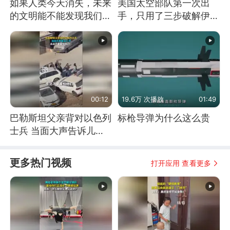
如果人类今天消失，未来
美国太空部队第一次出
的文明能不能发现我们存
手，只用了三步破解伊朗
在过？
防空
00:12
19.6万 次播放
01:49
巴勒斯坦父亲背对以色列
标枪导弹为什么这么贵
士兵 当面大声告诉儿
子：永远不要害怕他们！
更多热门视频
打开应用 查看更多