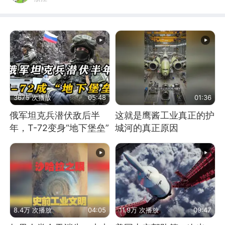
3675 次播放
05:48
01:36
俄军坦克兵潜伏敌后半
这就是鹰酱工业真正的护
年，T-72变身“地下堡垒”
城河的真正原因
8.4万 次播放
04:05
11.9万 次播放
09:47