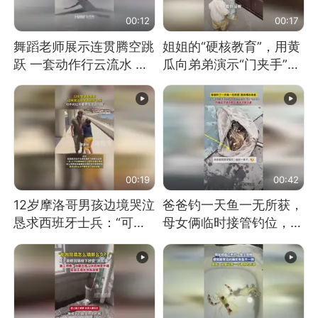
00:12
00:17
舞蹈老师展示连贯腾空跳
姐姐的“硬核教育”，用黄
跃 一套动作行云流水 节
瓜向弟弟演示“门夹手”，
奏感拉满 网友：怎么做
网友：果然言传不如身
到又舞又武的？
教！
00:19
00:42
12岁摩洛哥男孩边境哭泣
爸爸钓一天鱼一无所获，
恳求西班牙士兵：“可不
母女俩临时接管钓位，用
可以不要把我遣返回国”
玩具鱼竿钓上大鱼