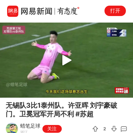
打开
Play
00:00
00:47
En
无锡队3比1泰州队。许亚晖 刘宇豪破
fu
门。卫冕冠军开局不利 #苏超
蜡笔足球
关注
2
浙江