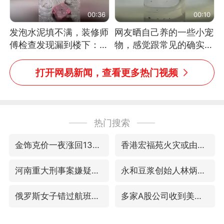
00:36
00:10
发泡水泥填不满，装修师
网友晒自己养的一些小宠
傅检查发现漏到楼下：出
物，感觉跟常见的确实有
风口未延伸到外墙
些不一样
打开网易新闻，查看更多热门视频
热门搜索
金饰克价一夜涨回1300元
香港宏福苑火灾或由烟头引起
河南重大刑事案嫌疑人落网
永和豆浆创始人林炳生逝世
俄罗斯女子错过航班闯停机坪拦飞机
多家A股公司收到美国关税退款