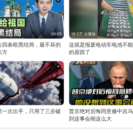
06:05
19.5万 次播放
出四条暗黑结局，最不坏的
这就是报废电动车电池不能
东方
的原因了
09:47
第一次出手，只用了三步破
普京绝对后悔同意修中吉乌
到这事会闹这么大