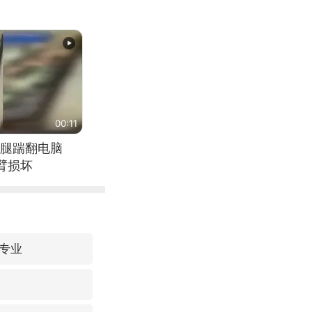
00:11
腿踹翻电脑
臂损坏
专业