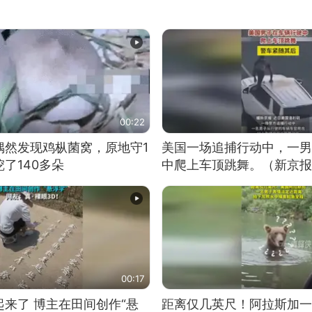
00:22
偶然发现鸡枞菌窝，原地守1
美国一场追捕行动中，一男
了140多朵
中爬上车顶跳舞。（新京报
00:17
来了 博主在田间创作“悬
距离仅几英尺！阿拉斯加一