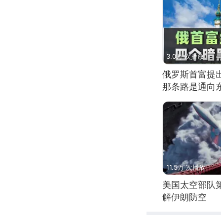
3.0万 次播放
俄罗斯首富提
那条路是通向
11.5万 次播放
美国太空部队
解伊朗防空