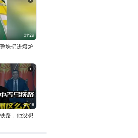
01:29
整块扔进熔炉
05:19
铁路，他没想