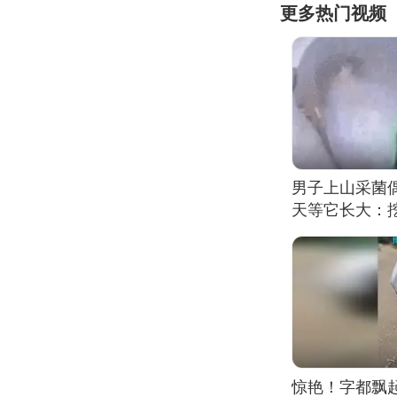
更多热门视频
男子上山采菌
天等它长大：挖
惊艳！字都飘起