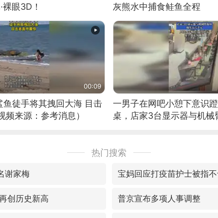
·裸眼3D！
灰熊水中捕食鲑鱼全程
00:09
鲨鱼徒手将其拽回大海 目击
一男子在网吧小憩下意识蹬
（视频来源：参考消息）
桌，店家3台显示器与机械
热门搜索
真名谢家梅
宝妈回应打疫苗护士被指不
再创历史新高
普京宣布多项人事调整