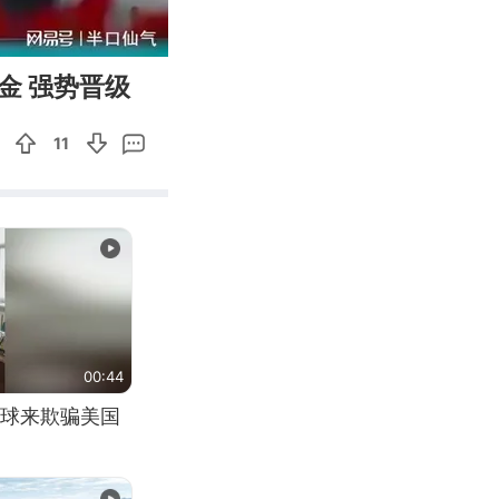
02:48
Enter
金 强势晋级
fullscreen
11
00:44
球来欺骗美国