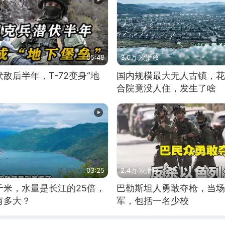
05:48
3.0万 次播放
敌后半年，T-72变身“地
国内规模最大无人古镇，花
合院竟没人住，发生了啥
03:25
2.4万 次播放
千米，水量是长江的25倍，
巴勒斯坦人勇敢夺枪，当场
有多大？
军，包括一名少校