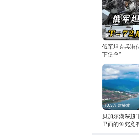
3675 次播放
俄军坦克兵潜伏
下堡垒”
10.3万 次播放
贝加尔湖深超
里面的鱼究竟