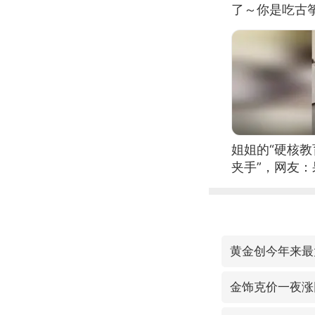
了～你是吃古筝
位考级不带古
日电讯）
姐姐的“硬核教
夹手”，网友
黄金创今年来最
金饰克价一夜涨回