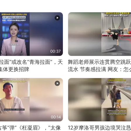
00:37
拉面”或改名“青海拉面”，天
舞蹈老师展示连贯腾空跳跃
集体更换招牌
流水 节奏感拉满 网友：
的？
00:14
筝“弹”《枉凝眉》，“太像
12岁摩洛哥男孩边境哭泣