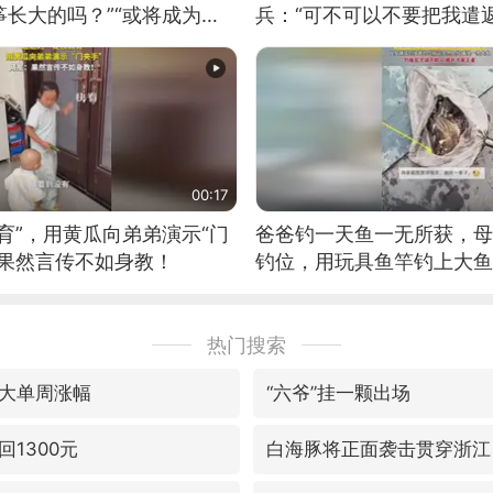
长大的吗？”“或将成为首
兵：“可不可以不要把我遣返
筝的选手。”（来源：新华每
00:17
育”，用黄瓜向弟弟演示“门
爸爸钓一天鱼一无所获，母
：果然言传不如身教！
钓位，用玩具鱼竿钓上大鱼
热门搜索
大单周涨幅
“六爷”挂一颗出场
1300元
白海豚将正面袭击贯穿浙江