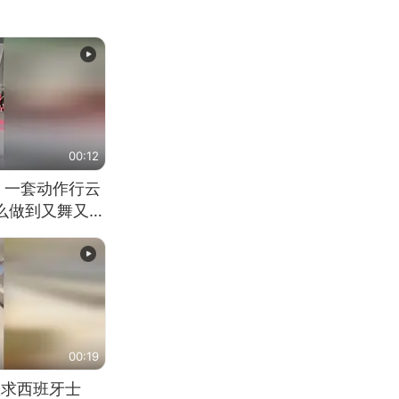
00:12
 一套动作行云
怎么做到又舞又武
00:19
恳求西班牙士