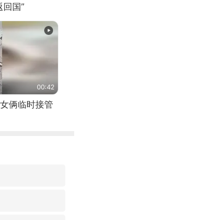
回国”
00:42
女俩临时接管