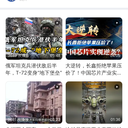
3649 次播放
05:48
04:09
俄军坦克兵潜伏敌后半
大逆转，长鑫拒绝苹果压
年，T-72变身“地下堡垒”
价了！中国芯片产业实现
怎样的逆袭？
9081 次播放
03:23
01:36