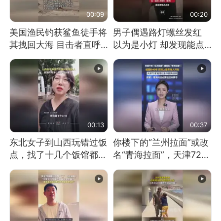
00:09
00:20
美国渔民钓获鲨鱼徒手将
男子偶遇路灯螺丝发红
其拽回大海 目击者直呼
以为是小灯 却发现能点
震惊 （视频来源：参考
燃香烟 当事人：已报警
消息）
处理
00:13
00:37
东北女子到山西玩错过饭
你楼下的“兰州拉面”或改
点，找了十几个饭馆都没
名“青海拉面”，天津72家
开门：午休到几点
面馆已集体更换招牌