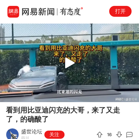
打开
Play
00:00
01:34
En
看到用比亚迪闪充的大哥，来了又走
fu
了，的确酸了
盛世论坛
关注
16
四川