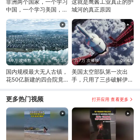
非洲两个国家，一个学习
这就是鹰酱工业真正的护
中国，一个学习美国，结
城河的真正原因
果怎么样了？
1.9万 次播放
16:34
11.7万 次播放
09:47
国内规模最大无人古镇，
美国太空部队第一次出
花50亿新建的四合院竟
手，只用了三步破解伊朗
没人住，发生了啥
防空
更多热门视频
打开应用 查看更多