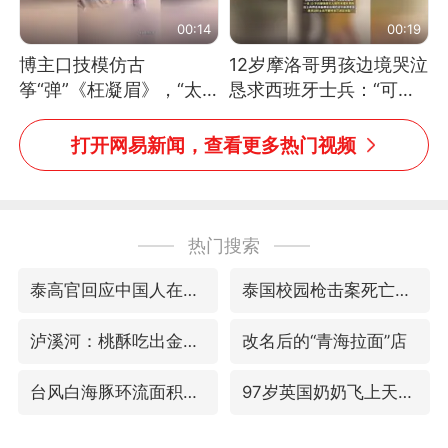
00:14
00:19
博主口技模仿古
12岁摩洛哥男孩边境哭泣
筝“弹”《枉凝眉》，“太
恳求西班牙士兵：“可不
像了～你是吃古筝长大的
可以不要把我遣返回国”
吗？”“或将成为首位考级
打开网易新闻，查看更多热门视频
不带古筝的选手。”（来
源：新华每日电讯）
热门搜索
泰高官回应中国人在泰遭歧视：全面调查
泰国校园枪击案死亡人数升至7人
泸溪河：桃酥吃出金属牙冠视频不实
改名后的“青海拉面”店
台风白海豚环流面积近似13个浙江
97岁英国奶奶飞上天再破吉尼斯纪录