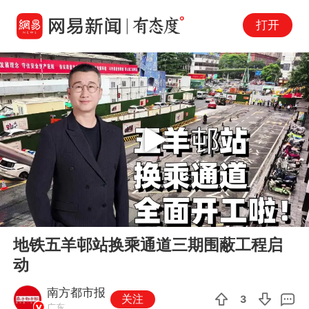
打开
Play
00:00
01:25
En
地铁五羊邨站换乘通道三期围蔽工程启
fu
动
南方都市报
关注
3
广东