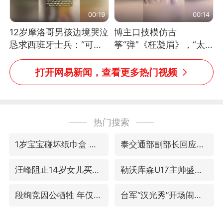
00:19
00:14
12岁摩洛哥男孩边境哭泣
博主口技模仿古
恳求西班牙士兵：“可不
筝“弹”《枉凝眉》，“太
可以不要把我遣返回国”
像了～你是吃古筝长大的
吗？”“或将成为首位考级
打开网易新闻，查看更多热门视频
不带古筝的选手。”（来
源：新华每日电讯）
热门搜索
1岁宝宝碰坏纸巾盒 宝妈被索赔924元
泰交通部副部长回应中国人遭歧视手势
汪峰阻止14岁女儿买大牌
勒沃库森U17主帅盛赞赵松源
段绚竞因公牺牲 年仅44岁
台军“汉光秀”开场闹剧多