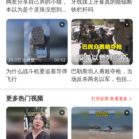
网友分享自己养的小猫，
牙线抹上牙膏真的能锯断
本以为是个灵珠没想到是
铁栏杆吗
魔丸
25.0万 次播放
00:52
1.8万 次播放
02:32
为什么战斗机要追着导弹
巴勒斯坦人勇敢夺枪，当
飞行
场反杀两名以军，包括一
名少校
更多热门视频
打开应用 查看更多