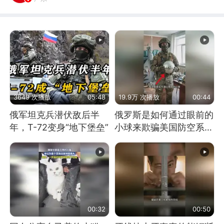
3649 次播放
05:48
19.9万 次播放
00:44
俄军坦克兵潜伏敌后半
俄罗斯是如何通过眼前的
年，T-72变身“地下堡垒”
小球来欺骗美国防空系统
的
00:32
00:50