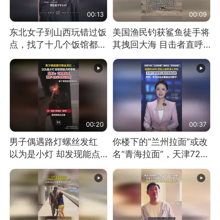
00:13
00:09
东北女子到山西玩错过饭
美国渔民钓获鲨鱼徒手将
点，找了十几个饭馆都没
其拽回大海 目击者直呼
开门：午休到几点
震惊 （视频来源：参考
消息）
00:20
00:37
男子偶遇路灯螺丝发红
你楼下的“兰州拉面”或改
以为是小灯 却发现能点
名“青海拉面”，天津72家
燃香烟 当事人：已报警
面馆已集体更换招牌
处理