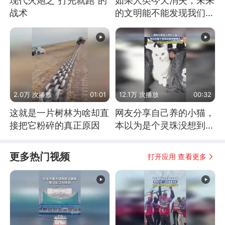
现代火炮之“打完就跑”的
如果人类今天消失，未来
战术
的文明能不能发现我们存
在过？
2.0万 次播放
01:01
12.1万 次播放
00:32
这就是一片树林为啥却直
网友分享自己养的小猫，
接把它粉碎的真正原因
本以为是个灵珠没想到是
魔丸
更多热门视频
打开应用 查看更多