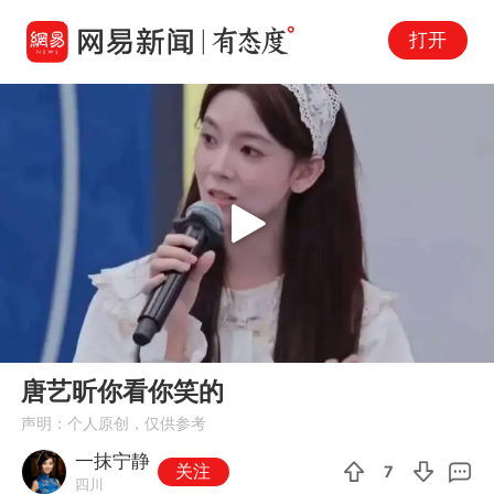
打开
Play
00:00
01:22
En
唐艺昕你看你笑的
fu
声明：个人原创，仅供参考
一抹宁静
关注
7
四川