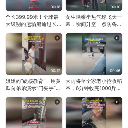
00:18
00:10
全长399.99米！全球最
女生晒乘坐热气球飞天一
大级别的运输船通过长江
幕，瞬间升空一点防备都
大桥这一幕，太震撼了！
没有
00:17
00:46
姐姐的“硬核教育”，用黄
大雨将至全家老小抢收稻
瓜向弟弟演示“门夹手”，
谷，6分钟收完1000斤，
网友：果然言传不如身
没有一个人掉链子
教！