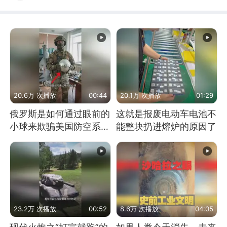
20.6万 次播放
00:44
20.1万 次播放
01:29
俄罗斯是如何通过眼前的
这就是报废电动车电池不
小球来欺骗美国防空系统
能整块扔进熔炉的原因了
的
23.2万 次播放
00:52
8.6万 次播放
04:05