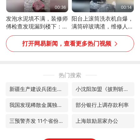
00:36
00:14
发泡水泥填不满，装修师
阳台上滚筒洗衣机自爆，
傅检查发现漏到楼下：出
满筒碎玻璃渣，维修人员
风口未延伸到外墙
称是人为原因，从未见过
洗衣机自爆
打开网易新闻，查看更多热门视频
热门搜索
新疆生产建设兵团生态环境局原局长被查
小沈阳加盟《披荆斩棘》
我国发现稀散金属独立新矿物——乌斯河锗矿
部分银行上调存款利率
三预警齐发 11个省份有大到暴雨
上海鼓励居家办公