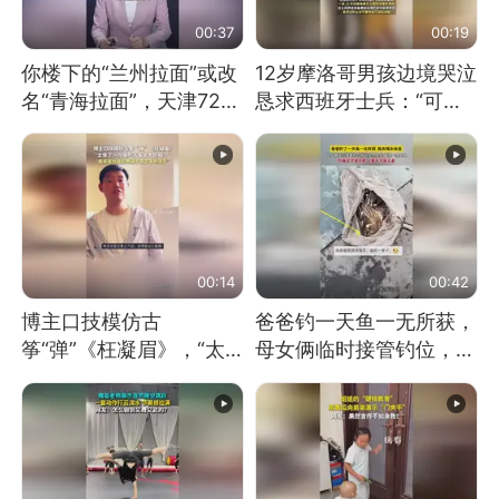
00:37
00:19
你楼下的“兰州拉面”或改
12岁摩洛哥男孩边境哭泣
名“青海拉面”，天津72家
恳求西班牙士兵：“可不
面馆已集体更换招牌
可以不要把我遣返回国”
00:14
00:42
博主口技模仿古
爸爸钓一天鱼一无所获，
筝“弹”《枉凝眉》，“太
母女俩临时接管钓位，用
像了～你是吃古筝长大的
玩具鱼竿钓上大鱼
吗？”“或将成为首位考级
不带古筝的选手。”（来
源：新华每日电讯）