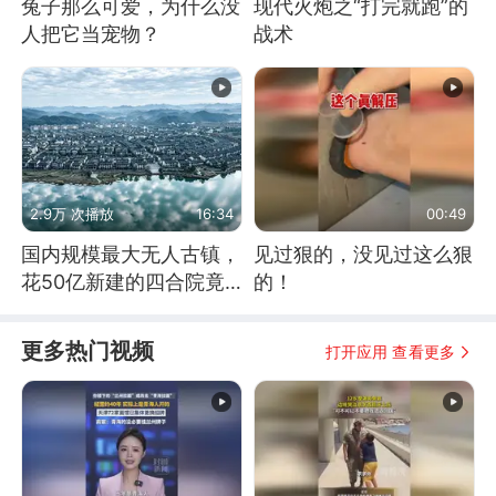
兔子那么可爱，为什么没
现代火炮之“打完就跑”的
人把它当宠物？
战术
2.9万 次播放
16:34
00:49
国内规模最大无人古镇，
见过狠的，没见过这么狠
花50亿新建的四合院竟
的！
没人住，发生了啥
更多热门视频
打开应用 查看更多