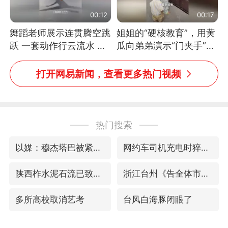
00:12
00:17
舞蹈老师展示连贯腾空跳
姐姐的“硬核教育”，用黄
跃 一套动作行云流水 节
瓜向弟弟演示“门夹手”，
奏感拉满 网友：怎么做
网友：果然言传不如身
到又舞又武的？
教！
打开网易新闻，查看更多热门视频
热门搜索
以媒：穆杰塔巴被紧急送医情况危急
网约车司机充电时猝死保险拒赔
陕西柞水泥石流已致2死 仍有1人失联
浙江台州《告全体市民书》
多所高校取消艺考
台风白海豚闭眼了