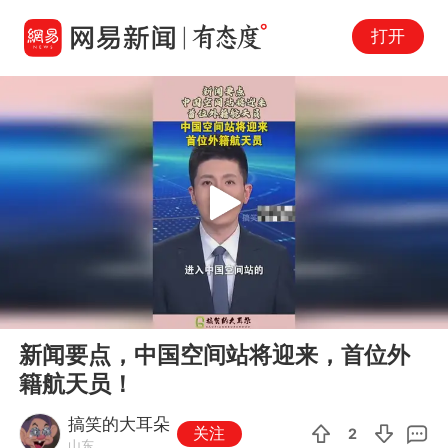
打开
Play
00:00
00:13
En
新闻要点，中国空间站将迎来，首位外
fu
籍航天员！
搞笑的大耳朵
关注
2
山东