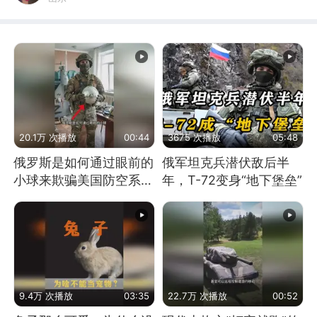
20.1万 次播放
00:44
3675 次播放
05:48
俄罗斯是如何通过眼前的
俄军坦克兵潜伏敌后半
小球来欺骗美国防空系统
年，T-72变身“地下堡垒”
的
9.4万 次播放
03:35
22.7万 次播放
00:52