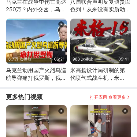
乌克兰在战争中伤亡高达
八国联合声明反复谴责以
250万？内外交困，乌克
色列！从来没有实质动
兰这下真没人了！
作！根源是惧怕美国
6.7万 次播放
06:21
988 次播放
05:41
乌克兰动用国产火烈鸟巡
米高扬设计局研制的第一
航导弹痛打俄罗斯，俄军
代喷气式战斗机，米
为什么没能拦截？
格-15
更多热门视频
打开应用 查看更多