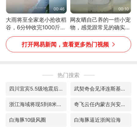
00:46
00:10
大雨将至全家老小抢收稻
网友晒自己养的一些小宠
谷，6分钟收完1000斤，
物，感觉跟常见的确实有
没有一个人掉链子
些不一样
打开网易新闻，查看更多热门视频
热门搜索
四川宜宾5.5级地震后余震为何不断
武契奇会见泽连斯基有何意图
浙江海域将现5到8米巨浪到狂浪
奇飞云任内蒙古兴安盟盟委书记
白海豚10级风圈
白海豚逼近浙闽沿海