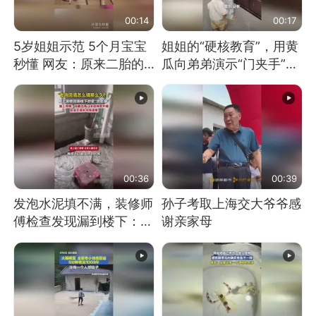
00:14
00:17
5岁姐姐示范 5个月宝宝
姐姐的“硬核教育”，用黄
秒懂 网友：原来二胎的
瓜向弟弟演示“门夹手”，
快乐长这样
网友：果然言传不如身
教！
00:36
00:39
发泡水泥填不满，装修师
孙子考取上海交大爷爷感
傅检查发现漏到楼下：出
谢亲家母
风口未延伸到外墙