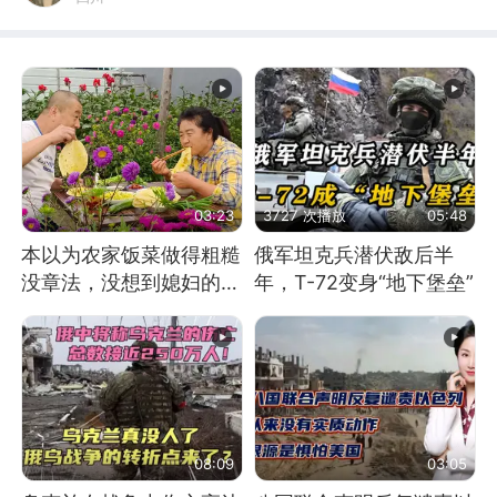
03:23
3727 次播放
05:48
本以为农家饭菜做得粗糙
俄军坦克兵潜伏敌后半
没章法，没想到媳妇的这
年，T-72变身“地下堡垒”
顿饭做得比肉香
08:09
03:05