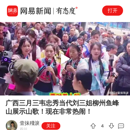
打开
Play
00:00
12:23
En
广西三月三韦忠秀当代刘三姐柳州鱼峰
fu
山展示山歌！现在非常热闹！
壹抹殘淚
关注
4
四川