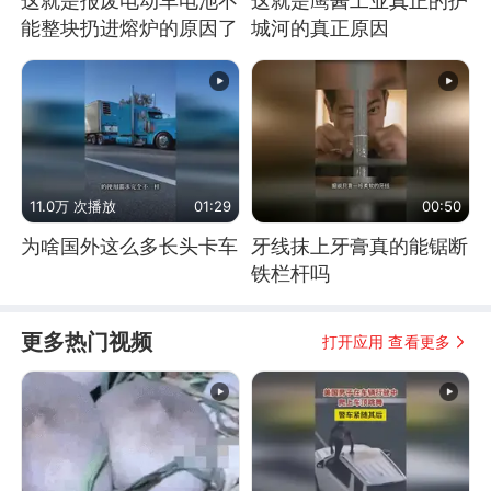
这就是报废电动车电池不
这就是鹰酱工业真正的护
能整块扔进熔炉的原因了
城河的真正原因
11.0万 次播放
01:29
00:50
为啥国外这么多长头卡车
牙线抹上牙膏真的能锯断
铁栏杆吗
更多热门视频
打开应用 查看更多