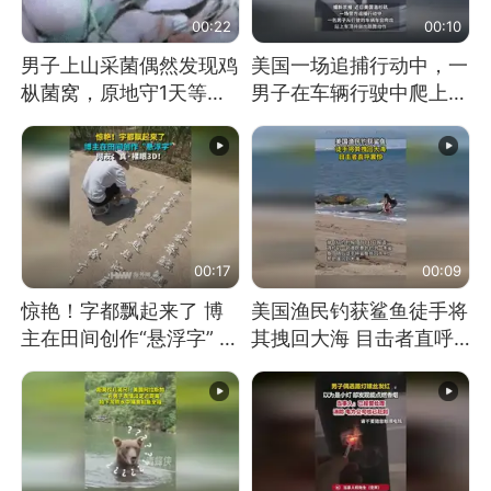
00:22
00:10
男子上山采菌偶然发现鸡
美国一场追捕行动中，一
枞菌窝，原地守1天等它
男子在车辆行驶中爬上车
长大：挖了140多朵
顶跳舞。（新京报）
00:17
00:09
惊艳！字都飘起来了 博
美国渔民钓获鲨鱼徒手将
主在田间创作“悬浮字” 网
其拽回大海 目击者直呼
友：真·裸眼3D！
震惊 （视频来源：参考
消息）