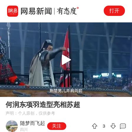
打开
Play
00:00
00:49
En
何润东项羽造型亮相苏超
fu
声明：个人原创，仅供参考
随梦而飞起
关注
3
四川