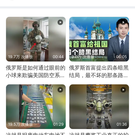
19.7万 次播放
00:44
3.0万 次播放
06:05
俄罗斯是如何通过眼前的
俄罗斯首富提出四条暗黑
小球来欺骗美国防空系统
结局，最不坏的那条路是
的
通向东方
19.5万 次播放
01:29
01:36