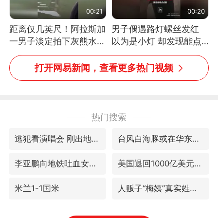
00:21
00:20
距离仅几英尺！阿拉斯加
男子偶遇路灯螺丝发红
一男子淡定拍下灰熊水中
以为是小灯 却发现能点
捕食鲑鱼全程
燃香烟 当事人：已报警
处理
打开网易新闻，查看更多热门视频
热门搜索
逃犯看演唱会 刚出地铁就被逮住
台风白海豚或在华东沿海登陆
李亚鹏向地铁吐血女孩捐99999元
美国退回1000亿美元关税
米兰1-1国米
人贩子“梅姨”真实姓名曝光