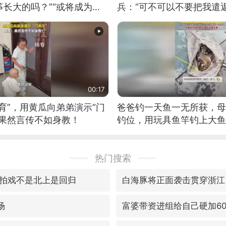
长大的吗？”“或将成为首
兵：“可不可以不要把我遣返
筝的选手。”（来源：新华每
00:17
育”，用黄瓜向弟弟演示“门
爸爸钓一天鱼一无所获，母
：果然言传不如身教！
钓位，用玩具鱼竿钓上大鱼
热门搜索
拍戏不是北上是回归
白海豚将正面袭击贯穿浙江
场
富婆带资进组给自己硬加6