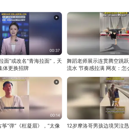
00:37
拉面”或改名“青海拉面”，天
舞蹈老师展示连贯腾空跳跃
集体更换招牌
流水 节奏感拉满 网友：
的？
00:14
筝“弹”《枉凝眉》，“太像
12岁摩洛哥男孩边境哭泣