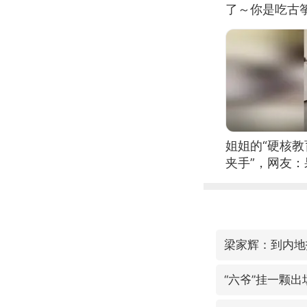
了～你是吃古筝
位考级不带古
日电讯）
姐姐的“硬核教
夹手”，网友
梁家辉：到内地
“六爷”挂一颗出