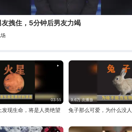
男友拽住，5分钟后男友力竭
现场
03:55
9.6万 次播放
上发现生命，将是人类绝望
兔子那么可爱，为什么没人