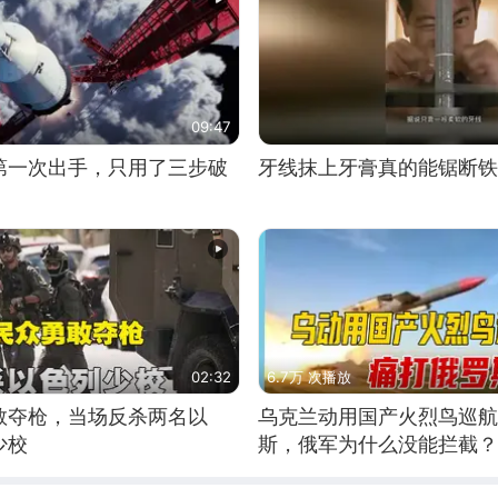
09:47
第一次出手，只用了三步破
牙线抹上牙膏真的能锯断铁
02:32
6.7万 次播放
敢夺枪，当场反杀两名以
乌克兰动用国产火烈鸟巡航
少校
斯，俄军为什么没能拦截？