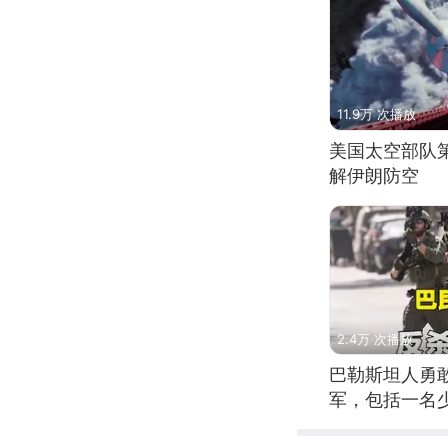
11.9万 次播放
美国太空部队
解伊朗防空
2.4万 次播放
巴勒斯坦人勇
军，包括一名