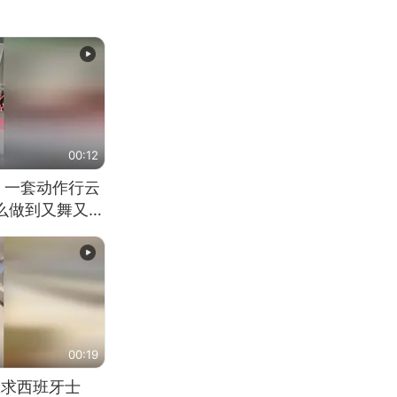
00:12
 一套动作行云
怎么做到又舞又武
00:19
恳求西班牙士