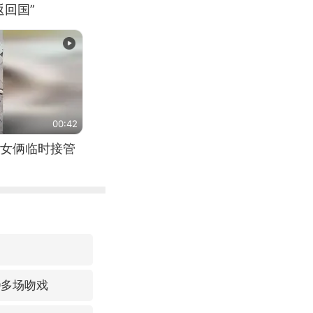
回国”
00:42
女俩临时接管
0多场吻戏