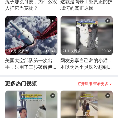
兔子那么可爱，为什么没
这就是鹰酱工业真正的护
人把它当宠物？
城河的真正原因
11.8万 次播放
09:47
2111 次播放
00:32
美国太空部队第一次出
网友分享自己养的小猫，
手，只用了三步破解伊朗
本以为是个灵珠没想到是
防空
魔丸
更多热门视频
打开应用 查看更多