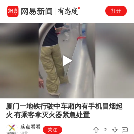
打开
Play
00:00
00:10
En
厦门一地铁行驶中车厢内有手机冒烟起
fu
火 有乘客拿灭火器紧急处置
薪点看看
关注
2
河北