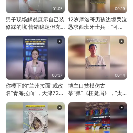
01:05
00:19
男子现场解说展示自己装
12岁摩洛哥男孩边境哭泣
修踩的坑 情绪稳定但充
恳求西班牙士兵：“可不
满无奈 每处都有精心设
可以不要把我遣返回国”
计 但每处都有瑕疵 网
友：一开始我没笑 但看
到洗手盆我没绷住
00:37
00:14
你楼下的“兰州拉面”或改
博主口技模仿古
名“青海拉面”，天津72家
筝“弹”《枉凝眉》，“太
面馆已集体更换招牌
像了～你是吃古筝长大的
吗？”“或将成为首位考级
不带古筝的选手。”（来
源：新华每日电讯）