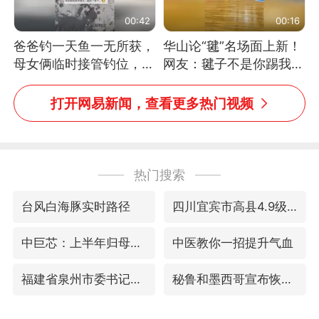
00:42
00:16
爸爸钓一天鱼一无所获，
华山论“毽”名场面上新！
母女俩临时接管钓位，用
网友：毽子不是你踢我
玩具鱼竿钓上大鱼
捡，我踢你捡吗
打开网易新闻，查看更多热门视频
热门搜索
台风白海豚实时路径
四川宜宾市高县4.9级地震致1人死亡
中巨芯：上半年归母净利润1405.77万元
中医教你一招提升气血
福建省泉州市委书记张毅恭接受纪律审查和监察调查
秘鲁和墨西哥宣布恢复外交关系