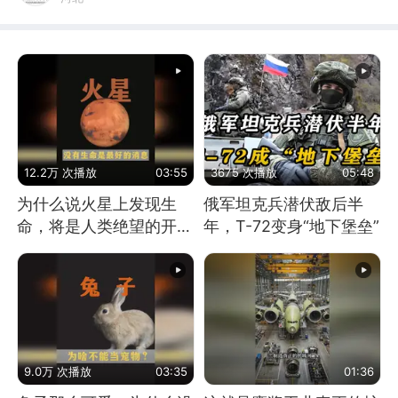
12.2万 次播放
03:55
3675 次播放
05:48
为什么说火星上发现生
俄军坦克兵潜伏敌后半
命，将是人类绝望的开
年，T-72变身“地下堡垒”
始？
9.0万 次播放
03:35
01:36