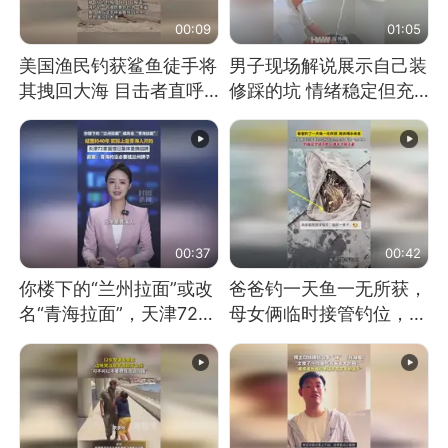
00:09
01:05
美国渔民钓获鲨鱼徒手将
男子现场解说展示自己装
其拽回大海 目击者直呼
修踩的坑 情绪稳定但充
震惊 （视频来源：参考
满无奈 每处都有精心设
消息）
计 但每处都有瑕疵 网
友：一开始我没笑 但看
到洗手盆我没绷住
00:37
00:42
你楼下的“兰州拉面”或改
爸爸钓一天鱼一无所获，
名“青海拉面”，天津72家
母女俩临时接管钓位，用
面馆已集体更换招牌
玩具鱼竿钓上大鱼