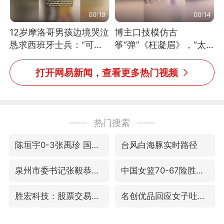
00:19
00:14
12岁摩洛哥男孩边境哭泣
博主口技模仿古
恳求西班牙士兵：“可不
筝“弹”《枉凝眉》，“太
可以不要把我遣返回国”
像了～你是吃古筝长大的
吗？”“或将成为首位考级
打开网易新闻，查看更多热门视频
不带古筝的选手。”（来
源：新华每日电讯）
热门搜索
陈垣宇0-3张禹珍 国乒男单全军覆没
台风白海豚实时路径
泉州市委书记张毅恭被查
中国女篮70-67险胜尼日利亚女篮
胜宏科技：股票交易异常波动
名创优品回应女子吐槽内裤质量差