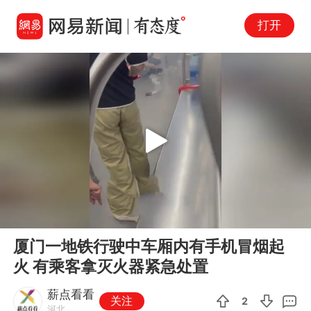
打开
Play
00:00
00:10
En
厦门一地铁行驶中车厢内有手机冒烟起
fu
火 有乘客拿灭火器紧急处置
薪点看看
关注
2
河北