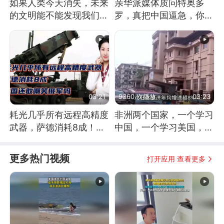
如果人类今天消失，未来
亲华派媒体质问特奥多
的文明能不能发现我们存
罗，真把中国逼急，你敢
在过？
不敢去仁爱礁前线？
03:21
9360 次播放
03:23
耗光几乎所有远程高精度
非洲两个国家，一个学习
武器，萨德消耗8成！美
中国，一个学习美国，结
国还敢嘲笑俄军吗
果怎么样了？
更多热门视频
打开应用 查看更多