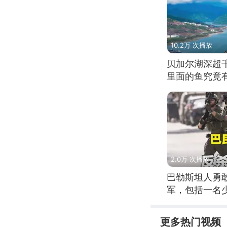
10.2万 次播放
贝加尔湖深超
里面的鱼究竟
2.0万 次播放
巴勒斯坦人勇
军，包括一名
更多热门视频