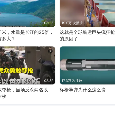
03:25
19.0万 次播放
千米，水量是长江的25倍，
这就是全球航运巨头疯狂抢
有多大？
的原因了
02:32
17.3万 次播放
敢夺枪，当场反杀两名以
标枪导弹为什么这么贵
少校