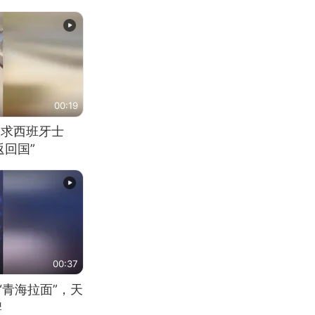
00:19
恳求西班牙士
回国”
00:37
“青海拉面”，天
牌