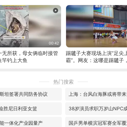
筝的选手。”（来源：新华每
00:42
一无所获，母女俩临时接管
踢毽子大赛现场上演“足尖
鱼竿钓上大鱼
霸”。网友：这哪是踢毽子
现场！#睡个好觉
热门搜索
斯坦签署共同防务协议
上海：台风白海豚或将带来
7险胜尼日利亚女篮
38岁演员求职万岁山NPC
能一体化产业园量产
国乒男单横滨冠军赛全军覆