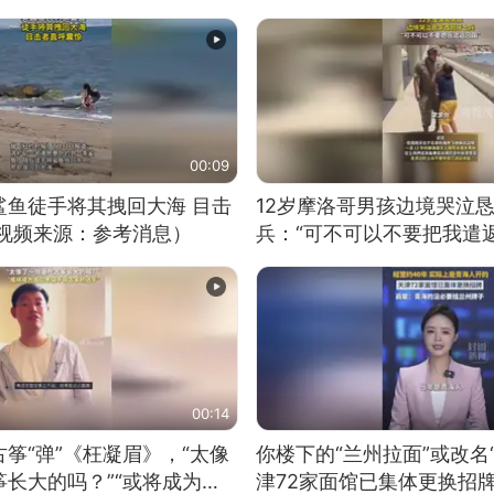
00:09
鲨鱼徒手将其拽回大海 目击
12岁摩洛哥男孩边境哭泣
（视频来源：参考消息）
兵：“可不可以不要把我遣返
00:14
筝“弹”《枉凝眉》，“太像
你楼下的“兰州拉面”或改名
长大的吗？”“或将成为首
津72家面馆已集体更换招