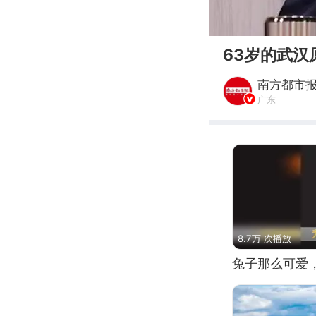
00:00
63岁的武
南方都市
广东
8.7万 次播放
兔子那么可爱