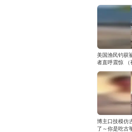
美国渔民钓获
者直呼震惊 
博主口技模仿古
了～你是吃古筝