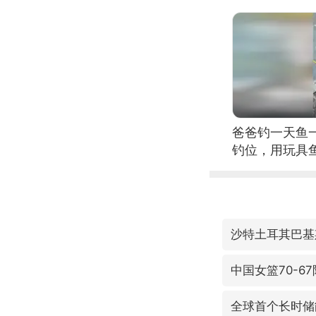
位考级不带古
日电讯）
爸爸钓一天鱼
钓位，用玩具
沙特土耳其巴基
中国女篮70-6
全球首个长时储