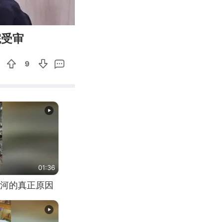
01:06
Enter
院受审
fullscreen
9
01:36
河的真正原因