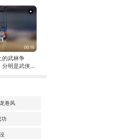
00:16
上的武林争
，分明是武侠片
龙卷风
成功
没