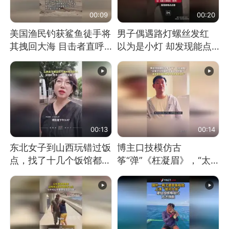
00:09
00:20
美国渔民钓获鲨鱼徒手将
男子偶遇路灯螺丝发红
其拽回大海 目击者直呼
以为是小灯 却发现能点
震惊 （视频来源：参考
燃香烟 当事人：已报警
消息）
处理
00:13
00:14
东北女子到山西玩错过饭
博主口技模仿古
点，找了十几个饭馆都没
筝“弹”《枉凝眉》，“太
开门：午休到几点
像了～你是吃古筝长大的
吗？”“或将成为首位考级
不带古筝的选手。”（来
源：新华每日电讯）