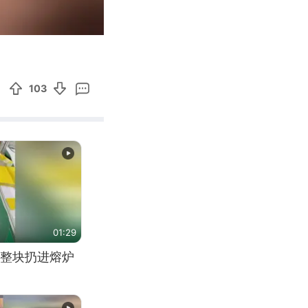
00:21
Enter
fullscreen
103
01:29
整块扔进熔炉