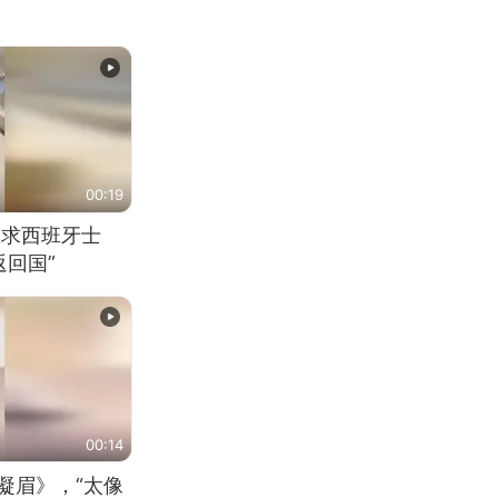
00:19
恳求西班牙士
回国”
00:14
凝眉》，“太像