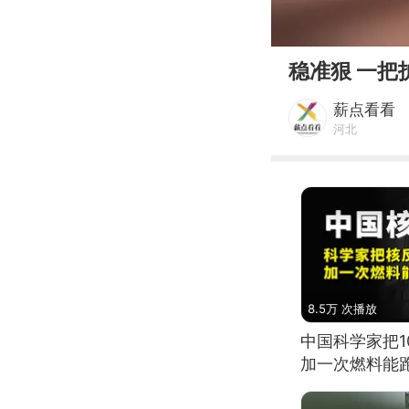
00:00
稳准狠 一把
薪点看看
河北
8.5万 次播放
中国科学家把
加一次燃料能