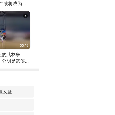
”“或将成为首
（来源：新华每
00:16
上的武林争
，分明是武侠片
利亚女篮