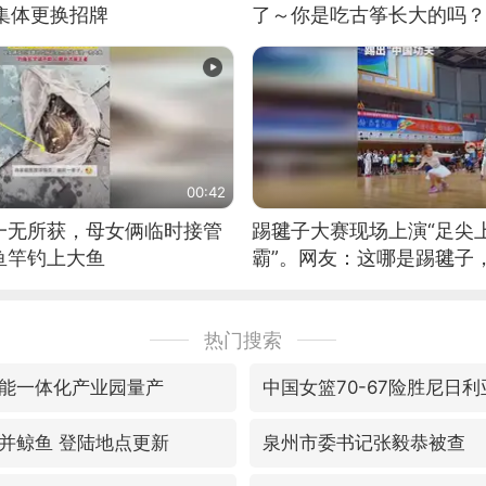
集体更换招牌
了～你是吃古筝长大的吗？
位考级不带古筝的选手。”
日电讯）
00:42
一无所获，母女俩临时接管
踢毽子大赛现场上演“足尖
鱼竿钓上大鱼
霸”。网友：这哪是踢毽子
现场！#睡个好觉
热门搜索
能一体化产业园量产
中国女篮70-67险胜尼日
并鲸鱼 登陆地点更新
泉州市委书记张毅恭被查