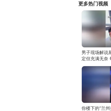
更多热门视频
男子现场解说
定但充满无奈 
有瑕疵 网友：
我没绷住
你楼下的“兰州