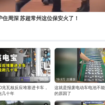
护住周深 苏超常州这位保安火了！
05:04
19.9万 次播放
10兆瓦核反应堆塞进卡车，
这就是报废电动车电池不能
跑几十年
的原因了