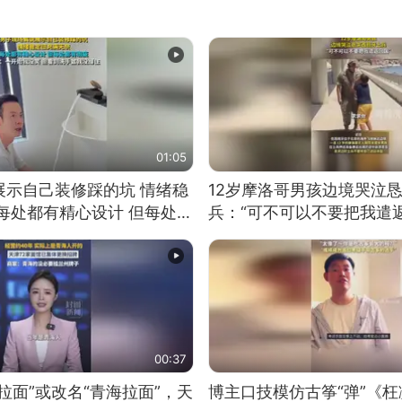
01:05
展示自己装修踩的坑 情绪稳
12岁摩洛哥男孩边境哭泣
每处都有精心设计 但每处都
兵：“可不可以不要把我遣返
一开始我没笑 但看到洗手盆
00:37
拉面”或改名“青海拉面”，天
博主口技模仿古筝“弹”《枉