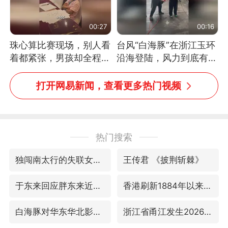
00:27
00:16
珠心算比赛现场，别人看
台风“白海豚”在浙江玉环
着都紧张，男孩却全程气
沿海登陆，风力到底有多
定神闲、从容作答，最终
大？记者腰上拴着安全
拿下冠军。网友：这淡定
绳，依然站不稳
打开网易新闻，查看更多热门视频
的样子，一看就是有实
力！（人民日报）
热门搜索
独闯南太行的失联女生最后轨迹已确认
王传君 《披荆斩棘》
于东来回应胖东来近25年老店年底关闭
香港刷新1884年以来最高气温纪录
白海豚对华东华北影响会大于巴威
浙江省甬江发生2026年第1号洪水