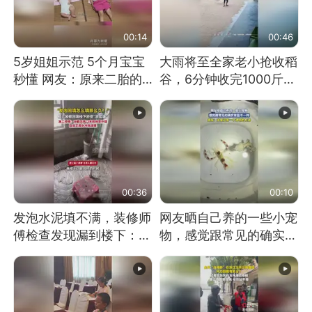
00:14
00:46
5岁姐姐示范 5个月宝宝
大雨将至全家老小抢收稻
秒懂 网友：原来二胎的
谷，6分钟收完1000斤，
快乐长这样
没有一个人掉链子
00:36
00:10
发泡水泥填不满，装修师
网友晒自己养的一些小宠
傅检查发现漏到楼下：出
物，感觉跟常见的确实有
风口未延伸到外墙
些不一样