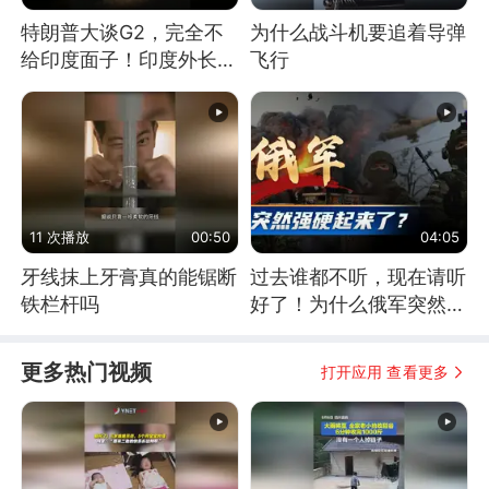
特朗普大谈G2，完全不
为什么战斗机要追着导弹
给印度面子！印度外长：
飞行
低估印度潜力
11 次播放
00:50
04:05
牙线抹上牙膏真的能锯断
过去谁都不听，现在请听
铁栏杆吗
好了！为什么俄军突然强
硬起来了？
更多热门视频
打开应用 查看更多