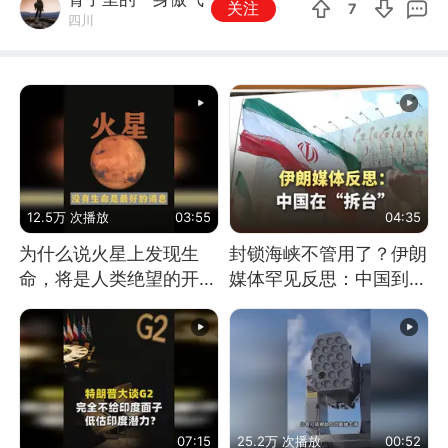
关注
7
四川
12.5万 次播放
03:55
04:35
为什么说火星上发现生
封锁海峡不管用了？伊朗
命，将是人类绝望的开
媒体罕见反思：中国到底
始？
是不是在"拆台"
07:15
25.2万 次播放
00:52