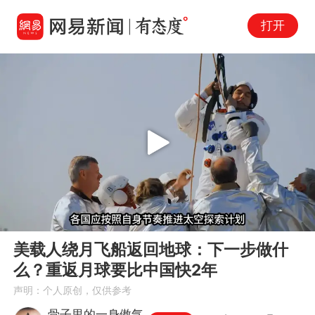
打开
Play
00:00
03:59
En
美载人绕月飞船返回地球：下一步做什
fu
么？重返月球要比中国快2年
声明：个人原创，仅供参考
骨子里的一身傲气